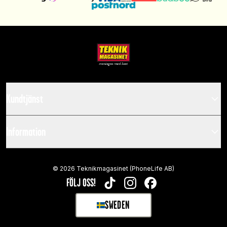
Kundtjänst
Information
©
2026
Teknikmagasinet (PhoneLife AB)
FÖLJ OSS!
TIKTOK
INSTAGRAM
FACEBOOK
SWEDEN
SELECT MARKET