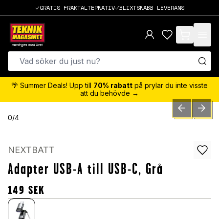
GRATIS FRAKTALTERNATIV
BLIXTSNABB LEVERANS
items in cart,
🌴 Summer Deals! Upp till
70% rabatt
på prylar du inte visste
att du behövde →
PREVIOUS SLID
NEXT S
0
/
4
NEXTBATT
Adapter USB-A till USB-C, Grå
149
SEK