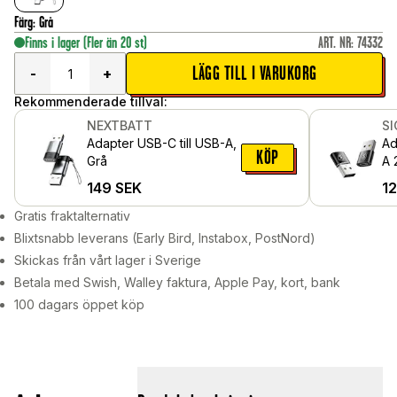
Färg
:
Grå
Finns i lager
(Fler än 20 st)
ART. NR
:
74332
LÄGG TILL I VARUKORG
-
+
Rekommenderade tillval:
NEXTBATT
S
Adapter USB-C till USB-A,
Ad
KÖP
Grå
A 
149
SEK
1
Gratis fraktalternativ
Blixtsnabb leverans (Early Bird, Instabox, PostNord)
Skickas från vårt lager i Sverige
Betala med Swish, Walley faktura, Apple Pay, kort, bank
100 dagars öppet köp