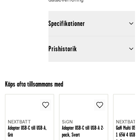
Specifikationer
Prishistorik
Köps ofta tillsammans med
NEXTBATT
SiGN
NEXTBATT
Adapter USB-C till USB-A,
Adapter USB-C till USB-A 2-
GaN Multi USB-l
Grå
pack, Svart
1 65W 4 USB-C 