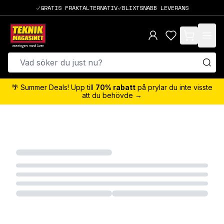
GRATIS FRAKTALTERNATIV
BLIXTSNABB LEVERANS
items in cart,
🌴 Summer Deals! Upp till
70% rabatt
på prylar du inte visste
att du behövde →