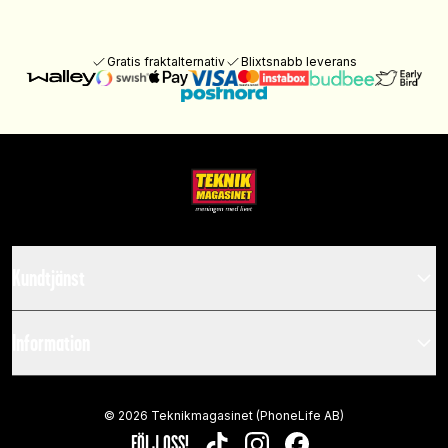
Gratis fraktalternativ
Blixtsnabb leverans
Kundtjänst
Information
©
2026
Teknikmagasinet (PhoneLife AB)
FÖLJ OSS!