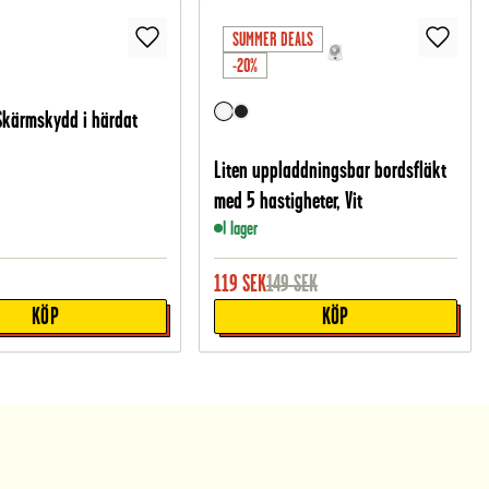
SUMMER DEALS
-20%
Skärmskydd i härdat
Liten uppladdningsbar bordsfläkt
med 5 hastigheter, Vit
I lager
119
SEK
149
SEK
KÖP
KÖP