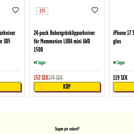
-15%
arknivar
24-pack Robotgräsklipparknivar
iPhone 17 
er 305
för Mammotion LUBA mini AWD
glas
1500
I lager
I lager
152
SEK
179
SEK
119
SEK
KÖP
Sugen på
rabatt
?