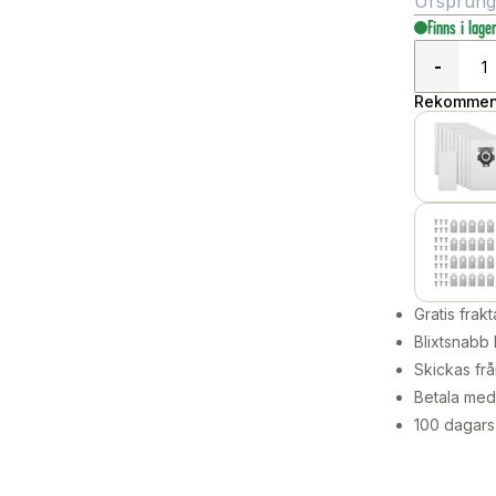
Ursprungli
Finns i lage
-
Rekommend
Gratis frakt
Blixtsnabb 
Skickas frå
Betala med 
100 dagars