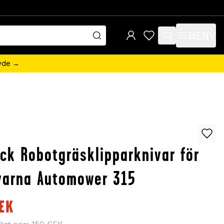
MENY
items in cart, view 
övde →
ck Robotgräsklipparknivar för
varna Automower 315
EK