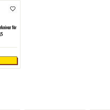
rknivar för
15