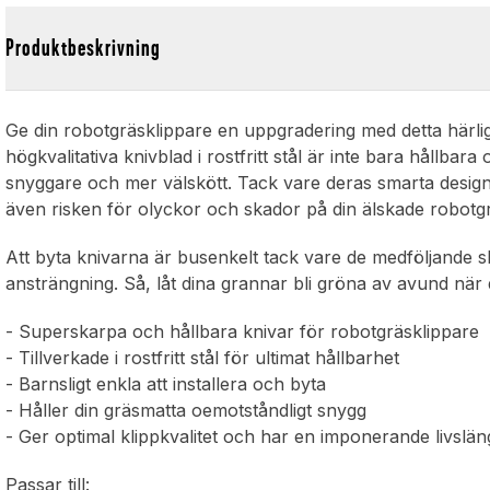
Produktbeskrivning
Ge din robotgräsklippare en uppgradering med detta härlig
högkvalitativa knivblad i rostfritt stål är inte bara hållb
snyggare och mer välskött. Tack vare deras smarta design
även risken för olyckor och skador på din älskade robotgr
Att byta knivarna är busenkelt tack vare de medföljande sk
ansträngning. Så, låt dina grannar bli gröna av avund när 
- Superskarpa och hållbara knivar för robotgräsklippare
- Tillverkade i rostfritt stål för ultimat hållbarhet
- Barnsligt enkla att installera och byta
- Håller din gräsmatta oemotståndligt snygg
- Ger optimal klippkvalitet och har en imponerande livslä
Passar till: