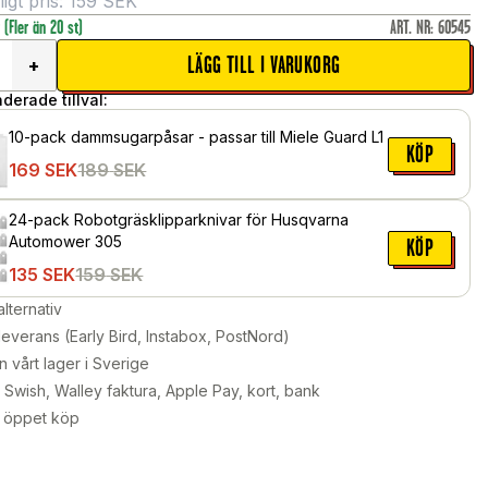
gt pris:
159
SEK
r
(Fler än 20 st)
ART. NR
:
60545
LÄGG TILL I VARUKORG
+
erade tillval:
10-pack dammsugarpåsar - passar till Miele Guard L1
KÖP
169
SEK
189
SEK
24-pack Robotgräsklipparknivar för Husqvarna
Automower 305
KÖP
135
SEK
159
SEK
alternativ
leverans (Early Bird, Instabox, PostNord)
n vårt lager i Sverige
Swish, Walley faktura, Apple Pay, kort, bank
 öppet köp