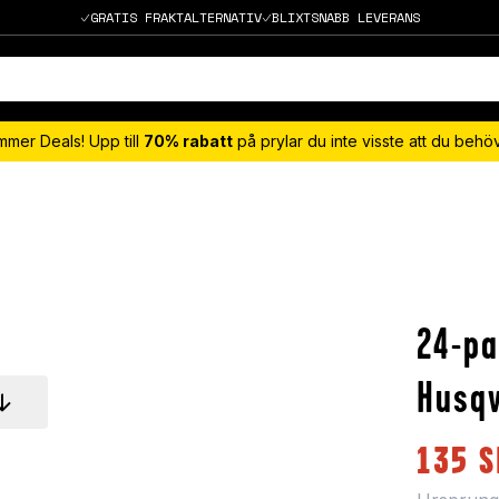
GRATIS FRAKTALTERNATIV
BLIXTSNABB LEVERANS
mmer Deals! Upp till
70% rabatt
på prylar du inte visste att du beh
24-pa
Husq
135
S