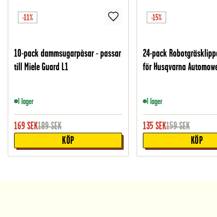
-11%
-15%
10-pack dammsugarpåsar - passar
24-pack Robotgräsklipp
till Miele Guard L1
för Husqvarna Automow
I lager
I lager
169
SEK
189
SEK
135
SEK
159
SEK
KÖP
KÖP