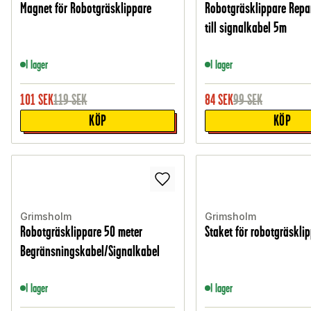
Magnet för Robotgräsklippare
Robotgräsklippare Repa
till signalkabel 5m
I lager
I lager
101
SEK
119
SEK
84
SEK
99
SEK
KÖP
KÖP
Grimsholm
Grimsholm
Robotgräsklippare 50 meter
Staket för robotgräskli
Begränsningskabel/Signalkabel
I lager
I lager