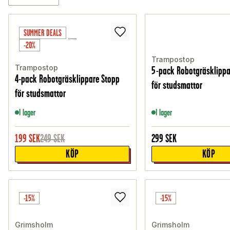
SUMMER DEALS
-20%
Trampostop
Trampostop
5-pack Robotgräsklippa
4-pack Robotgräsklippare Stopp
för studsmattor
för studsmattor
I lager
I lager
199
SEK
249
SEK
299
SEK
KÖP
KÖP
-15%
-15%
Grimsholm
Grimsholm