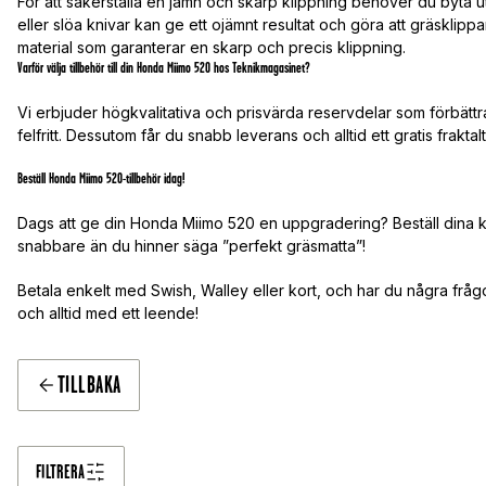
För att säkerställa en jämn och skarp klippning behöver du byta 
eller slöa knivar kan ge ett ojämnt resultat och göra att gräsklippar
material som garanterar en skarp och precis klippning.
Varför välja tillbehör till din Honda Miimo 520 hos Teknikmagasinet?
Vi erbjuder högkvalitativa och prisvärda reservdelar som förbättr
felfritt. Dessutom får du snabb leverans och alltid ett gratis fraktal
Beställ Honda Miimo 520-tillbehör idag!
Dags att ge din Honda Miimo 520 en uppgradering? Beställ dina kn
snabbare än du hinner säga ”perfekt gräsmatta”!
Betala enkelt med Swish, Walley eller kort, och har du några frågor
och alltid med ett leende!
TILLBAKA
FILTRERA