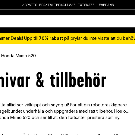
GRATIS FRAKTALTERNATIV
BLIXTSNABB LEVERANS
mmer Deals! Upp till
70% rabatt
på prylar du inte visste att du beh
Honda Miimo 520
ivar & tillbehör
ta alltid ser välklippt och snygg ut! För att din robotgräsklippare
tt regelbundet underhålla och uppgradera med rätt tillbehör. Hos oss
nda Miimo 520 och ser till att den fortsätter prestera som ny.