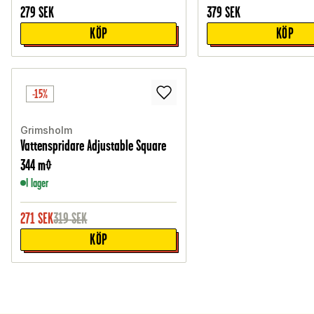
279
SEK
379
SEK
KÖP
KÖP
-15%
Grimsholm
Vattenspridare Adjustable Square
344 m²
I lager
271
SEK
319
SEK
KÖP