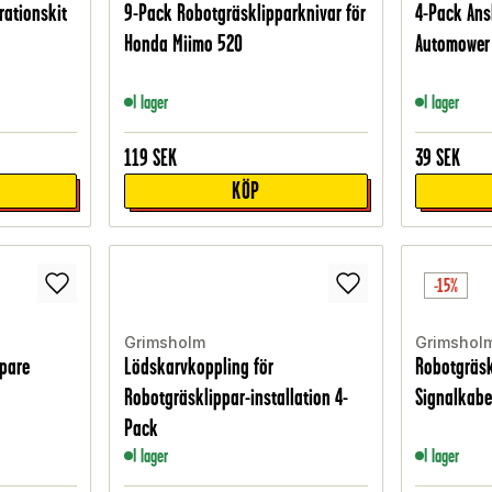
rationskit
9-Pack Robotgräsklipparknivar för
4-Pack Ans
Honda Miimo 520
Automower
I lager
I lager
119
SEK
39
SEK
KÖP
-15%
Grimsholm
Grimshol
ppare
Lödskarvkoppling för
Robotgräsk
Robotgräsklippar-installation 4-
Signalkabe
Pack
I lager
I lager