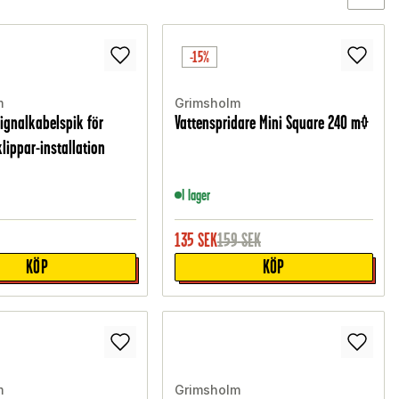
-15%
m
Grimsholm
ignalkabelspik för
Vattenspridare Mini Square 240 m²
lippar-installation
I lager
135
SEK
159
SEK
KÖP
KÖP
m
Grimsholm