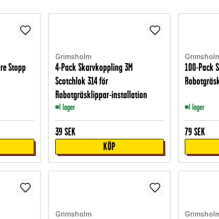
Grimsholm
Grimshol
re Stopp
4-Pack Skarvkoppling 3M
100-Pack S
Scotchlok 314 för
Robotgräsk
Robotgräsklippar-installation
I lager
I lager
39
SEK
79
SEK
KÖP
Grimsholm
Grimshol