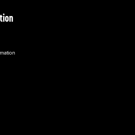
tion
rmation