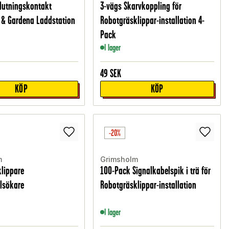
lutningskontakt
3-vägs Skarvkoppling för
 & Gardena Laddstation
Robotgräsklippar-installation 4-
Pack
I lager
49
SEK
KÖP
KÖP
-20%
m
Grimsholm
lippare
100-Pack Signalkabelspik i trä för
lsökare
Robotgräsklippar-installation
I lager