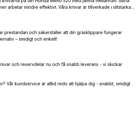
ut knivarna på din Honda Miimo 520 med jämna mellanrum. Slitna
en arbetar mindre effektivt. Våra knivar är tillverkade i slitstarka
ar prestandan och säkerställer att din gräsklippare fungerar
ternativ – smidigt och enkelt!
ivar och reservdelar nu och få snabb leverans - vi skickar
? Vår kundservice är alltid redo att hjälpa dig - snabbt, smidigt