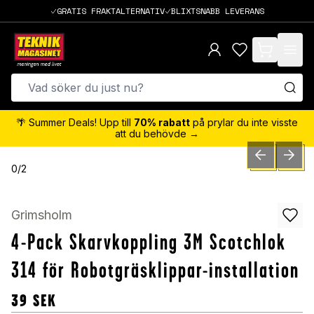
GRATIS FRAKTALTERNATIV
BLIXTSNABB LEVERANS
items in cart,
🌴 Summer Deals! Upp till
70% rabatt
på prylar du inte visste
att du behövde →
PREVIOUS SLID
NEXT S
0
/
2
Grimsholm
4-Pack Skarvkoppling 3M Scotchlok
314 för Robotgräsklippar-installation
39
SEK