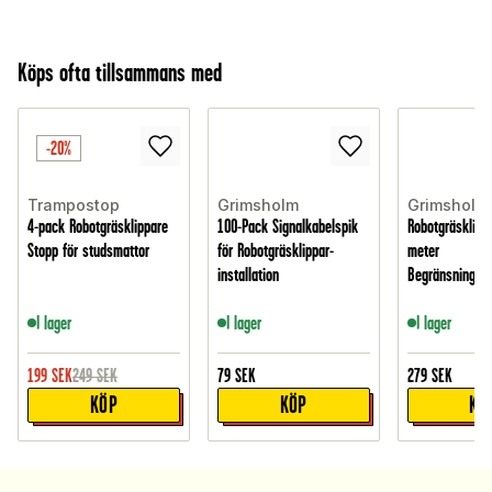
Köps ofta tillsammans med
-20%
Trampostop
Grimsholm
Grimsholm
4-pack Robotgräsklippare
100-Pack Signalkabelspik
Robotgräsklipp
Stopp för studsmattor
för Robotgräsklippar-
meter
installation
Begränsningska
I lager
I lager
I lager
199
SEK
249
SEK
79
SEK
279
SEK
KÖP
KÖP
KÖ