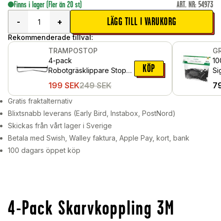
Finns i lager
(Fler än 20 st)
ART. NR
:
54973
LÄGG TILL I VARUKORG
-
+
Rekommenderade tillval:
TRAMPOSTOP
G
4-pack
10
KÖP
Robotgräsklippare Stopp
Si
för studsmattor
Ro
199
SEK
249
SEK
7
ins
Gratis fraktalternativ
Blixtsnabb leverans (Early Bird, Instabox, PostNord)
Skickas från vårt lager i Sverige
Betala med Swish, Walley faktura, Apple Pay, kort, bank
100 dagars öppet köp
4-Pack Skarvkoppling 3M