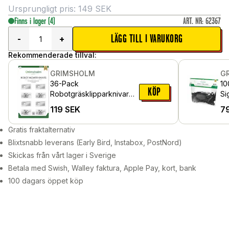
Ursprungligt pris:
149
SEK
Finns i lager
(4)
ART. NR
:
62367
LÄGG TILL I VARUKORG
-
+
Rekommenderade tillval:
GRIMSHOLM
G
36-Pack
10
KÖP
Robotgräsklipparknivar
Si
för Husqvarna Automower
Ro
119
SEK
7
315
ins
Gratis fraktalternativ
Blixtsnabb leverans (Early Bird, Instabox, PostNord)
Skickas från vårt lager i Sverige
Betala med Swish, Walley faktura, Apple Pay, kort, bank
100 dagars öppet köp