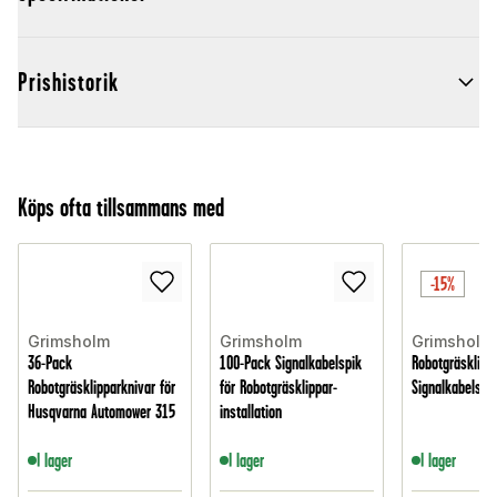
Prishistorik
Köps ofta tillsammans med
-15%
Grimsholm
Grimsholm
Grimsholm
36-Pack
100-Pack Signalkabelspik
Robotgräsklipp
Robotgräsklipparknivar för
för Robotgräsklippar-
Signalkabelsök
Husqvarna Automower 315
installation
I lager
I lager
I lager