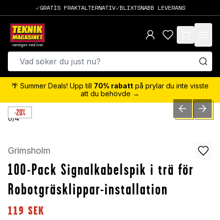
GRATIS FRAKTALTERNATIV
BLIXTSNABB LEVERANS
items in cart,
🌴 Summer Deals! Upp till
70% rabatt
på prylar du inte visste
att du behövde →
-20%
PREVIOUS SLID
NEXT S
0
/
4
Grimsholm
100-Pack Signalkabelspik i trä för
Robotgräsklippar-installation
119
SEK