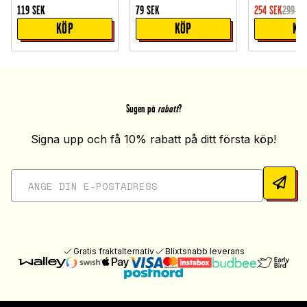
119
SEK
79
SEK
254
SEK
299
SE
KÖP
KÖP
KÖ
Sugen på
rabatt
?
Signa upp och få 10% rabatt på ditt första köp!
Gratis fraktalternativ
Blixtsnabb leverans