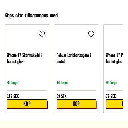
Köps ofta tillsammans med
iPhone 17 Skärmskydd i
Robust Länkborttagare i
iPhone 17 Pro 
härdat glas
metall
härdat glas
I lager
I lager
I lager
119
SEK
89
SEK
79
SEK
KÖP
KÖP
KÖ