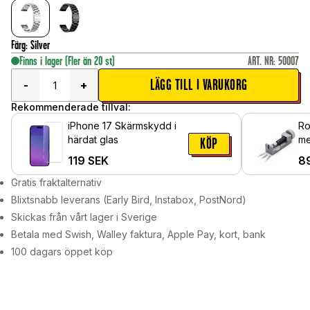
Färg
:
Silver
Finns i lager
(Fler än 20 st)
ART. NR
:
50007
LÄGG TILL I VARUKORG
-
+
Rekommenderade tillval:
iPhone 17 Skärmskydd i
Ro
härdat glas
me
KÖP
119
SEK
8
Gratis fraktalternativ
Blixtsnabb leverans (Early Bird, Instabox, PostNord)
Skickas från vårt lager i Sverige
Betala med Swish, Walley faktura, Apple Pay, kort, bank
100 dagars öppet köp