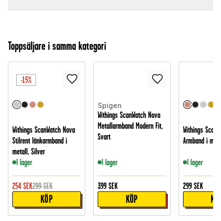
Toppsäljare i samma kategori
-15%
Spigen
Withings ScanWatch Nova
Metallarmband Modern Fit,
Withings ScanWatch Nova
Withings ScanW
Svart
Stilrent länkarmband i
Armband i mes
metall, Silver
I lager
I lager
I lager
254
SEK
299
SEK
399
SEK
299
SEK
KÖP
KÖP
KÖ