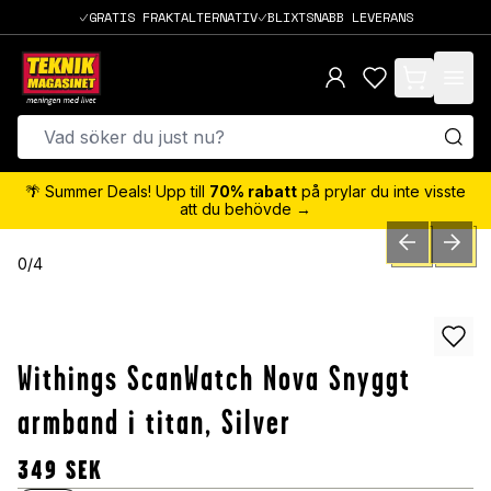
GRATIS FRAKTALTERNATIV
BLIXTSNABB LEVERANS
items in cart,
🌴 Summer Deals! Upp till
70% rabatt
på prylar du inte visste
att du behövde →
PREVIOUS SLID
NEXT S
0
/
4
Withings ScanWatch Nova Snyggt
armband i titan, Silver
349
SEK