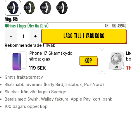
Färg
:
Blå
Finns i lager
(Fler än 20 st)
ART. NR
:
49940
LÄGG TILL I VARUKORG
-
+
Rekommenderade tillval:
iPhone 17 Skärmskydd i
Li
härdat glas
bo
KÖP
ha
119
SEK
11
Gratis fraktalternativ
Blixtsnabb leverans (Early Bird, Instabox, PostNord)
Skickas från vårt lager i Sverige
Betala med Swish, Walley faktura, Apple Pay, kort, bank
100 dagars öppet köp