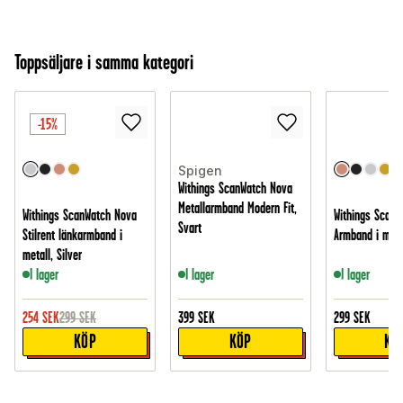
Toppsäljare i samma kategori
-15%
Spigen
Withings ScanWatch Nova
Metallarmband Modern Fit,
Withings ScanWatch Nova
Withings ScanW
Svart
Stilrent länkarmband i
Armband i mes
metall, Silver
I lager
I lager
I lager
254
SEK
299
SEK
399
SEK
299
SEK
KÖP
KÖP
KÖ