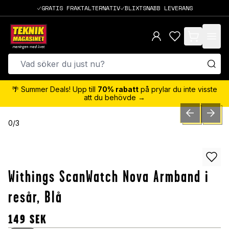
GRATIS FRAKTALTERNATIV
BLIXTSNABB LEVERANS
items in cart,
🌴 Summer Deals! Upp till
70% rabatt
på prylar du inte visste
att du behövde →
PREVIOUS SLID
NEXT S
0
/
3
Withings ScanWatch Nova Armband i
resår, Blå
149
SEK