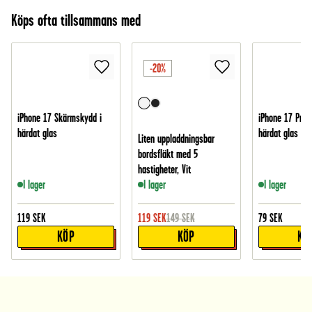
Köps ofta tillsammans med
-20%
iPhone 17 Skärmskydd i
iPhone 17 Pro 
härdat glas
härdat glas
Liten uppladdningsbar
bordsfläkt med 5
hastigheter, Vit
I lager
I lager
I lager
119
SEK
119
SEK
149
SEK
79
SEK
KÖP
KÖP
KÖ