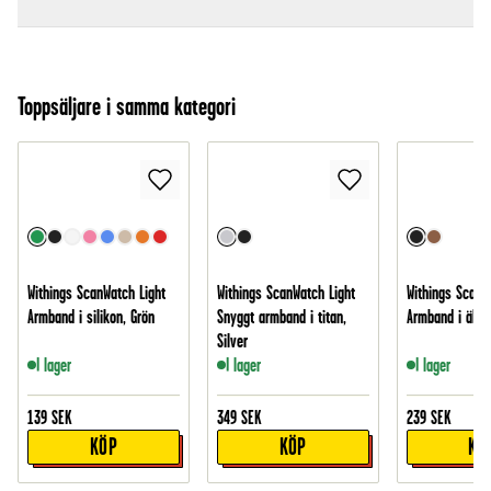
Toppsäljare i samma kategori
Withings ScanWatch Light
Withings ScanWatch Light
Withings ScanW
Armband i silikon, Grön
Snyggt armband i titan,
Armband i äkta 
Silver
I lager
I lager
I lager
139
SEK
349
SEK
239
SEK
KÖP
KÖP
KÖ