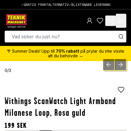
GRATIS FRAKTALTERNATIV
BLIXTSNABB LEVERANS
items in cart,
🌴 Summer Deals! Upp till
70% rabatt
på prylar du inte visste
att du behövde →
PREVIOUS SLID
NEXT S
0
/
3
Withings ScanWatch Light Armband
Milanese Loop, Rosa guld
199
SEK