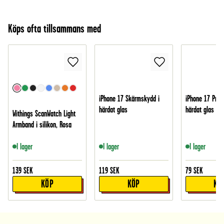
Köps ofta tillsammans med
iPhone 17 Skärmskydd i
iPhone 17 Pro 
härdat glas
härdat glas
Withings ScanWatch Light
Armband i silikon, Rosa
I lager
I lager
I lager
139
SEK
119
SEK
79
SEK
KÖP
KÖP
KÖ