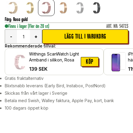
Färg
:
Rosa guld
Finns i lager
(Fler än 20 st)
ART. NR
:
54723
LÄGG TILL I VARUKORG
-
+
Rekommenderade tillval:
Withings ScanWatch Light
iP
Armband i silikon, Rosa
hä
KÖP
139
SEK
11
Gratis fraktalternativ
Blixtsnabb leverans (Early Bird, Instabox, PostNord)
Skickas från vårt lager i Sverige
Betala med Swish, Walley faktura, Apple Pay, kort, bank
100 dagars öppet köp