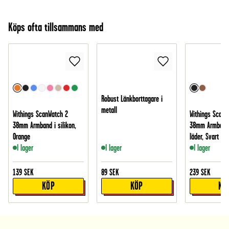
Köps ofta tillsammans med
Robust Länkborttagare i
metall
Withings ScanWatch 2
Withings ScanW
38mm Armband i silikon,
38mm Armband 
Orange
läder, Svart
I lager
I lager
I lager
139
SEK
89
SEK
239
SEK
KÖP
KÖP
KÖ