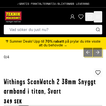
GRATIS FRAKTALTERNATIV
BLIXTSNABB LEVERANS
items in cart,
🌴 Summer Deals! Upp till
70% rabatt
på prylar du inte visste
att du behövde →
PREVIOUS SLID
NEXT S
0
/
4
Withings ScanWatch 2 38mm Snyggt
armband i titan, Svart
349
SEK