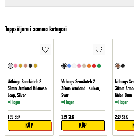
Toppsäljare i samma kategori
Withings ScanWatch 2
Withings ScanWatch 2
Withings ScanW
38mm Armband Milanese
38mm Armband i silikon,
38mm Armband 
Loop, Silver
Svart
läder, Brun
I lager
I lager
I lager
199
SEK
139
SEK
239
SEK
KÖP
KÖP
KÖ