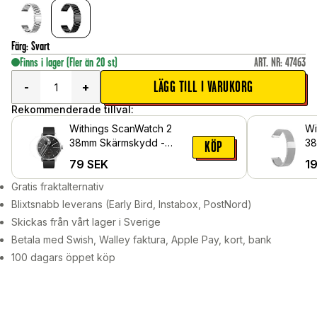
Färg
:
Svart
Finns i lager
(Fler än 20 st)
ART. NR
:
47463
LÄGG TILL I VARUKORG
-
+
Rekommenderade tillval:
Withings ScanWatch 2
Wi
38mm Skärmskydd -
38
KÖP
Skyddsfilm
Mi
79
SEK
1
Gratis fraktalternativ
Blixtsnabb leverans (Early Bird, Instabox, PostNord)
Skickas från vårt lager i Sverige
Betala med Swish, Walley faktura, Apple Pay, kort, bank
100 dagars öppet köp