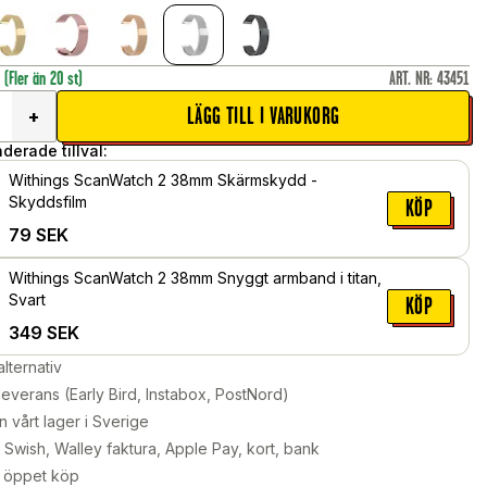
r
(Fler än 20 st)
ART. NR
:
43451
LÄGG TILL I VARUKORG
+
erade tillval:
Withings ScanWatch 2 38mm Skärmskydd -
Skyddsfilm
KÖP
79
SEK
Withings ScanWatch 2 38mm Snyggt armband i titan,
Svart
KÖP
349
SEK
alternativ
leverans (Early Bird, Instabox, PostNord)
n vårt lager i Sverige
Swish, Walley faktura, Apple Pay, kort, bank
 öppet köp