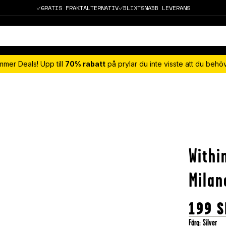
GRATIS FRAKTALTERNATIV
BLIXTSNABB LEVERANS
mmer Deals! Upp till
70% rabatt
på prylar du inte visste att du beh
With
Milan
199
S
Färg
:
Silver