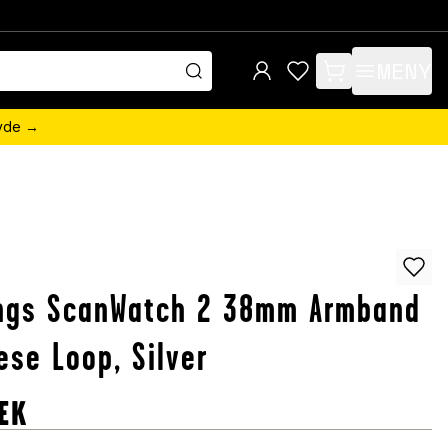
MENY
items in cart, view 
övde →
ings ScanWatch 2 38mm Armband
ese Loop, Silver
EK