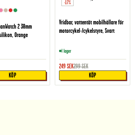
-17%
Vridbar, vattentät mobilhållare för
ScanWatch 2 38mm
motorcykel-/cykelstyre, Svart
silikon, Orange
I lager
249
SEK
299
SEK
KÖP
KÖP