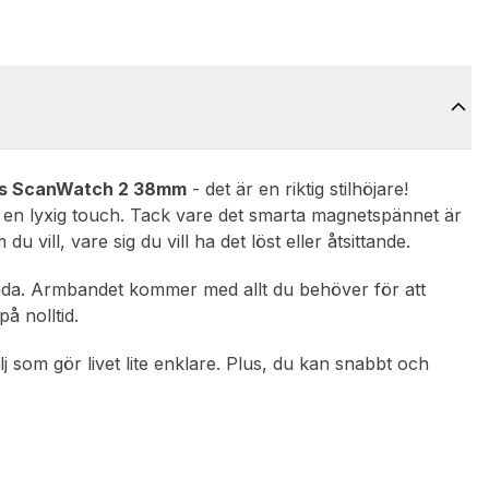
gs ScanWatch 2 38mm
- det är en riktig stilhöjare!
et en lyxig touch. Tack vare det smarta magnetspännet är
u vill, vare sig du vill ha det löst eller åtsittande.
ända. Armbandet kommer med allt du behöver för att
å nolltid.
j som gör livet lite enklare. Plus, du kan snabbt och