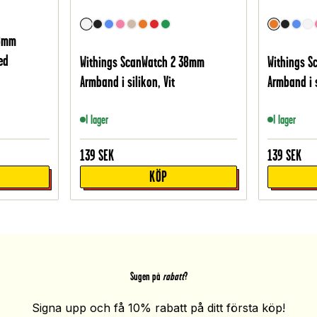
38mm
ed
Withings ScanWatch 2 38mm
Withings 
Armband i silikon, Vit
Armband i 
I lager
I lager
139
SEK
139
SEK
KÖP
Sugen på
rabatt
?
Signa upp och få 10% rabatt på ditt första köp!