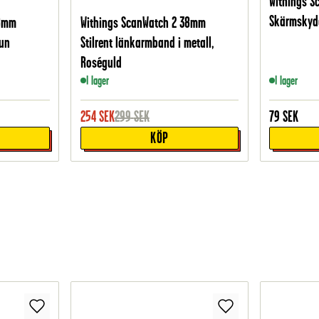
Withings 
Skärmskydd
38mm
Withings ScanWatch 2 38mm
run
Stilrent länkarmband i metall,
Roséguld
I lager
I lager
254
SEK
299
SEK
79
SEK
KÖP