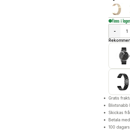
Finns i lage
-
Rekommend
Gratis frakt
Blixtsnabb 
Skickas frå
Betala med 
100 dagars