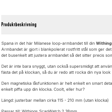
Produktbeskrivning
Spana in det här Milanese loop-armbandet till din
Within
Armbandet är gjort i blankpolerat rostfritt stål som ger d
det busenkelt att justera armbandet så det sitter precis som d
Det är inte bara snyggt, utan också supersmidigt att anv
fästa det på klockan, så du är redo att rocka din nya look p
Den magnetiska låsfunktionen är helt enkelt en smart detal
enkelt piffa upp din klocka. Coolt, eller hur?
Längd: justerbar mellan cirka 115 - 210 mm (utan klocka)
Passar till: Withings ScanWatch 2 38mm