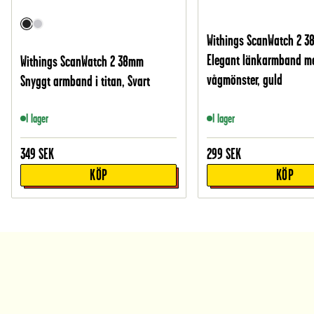
Withings ScanWatch 2 
Elegant länkarmband m
Withings ScanWatch 2 38mm
vågmönster, guld
Snyggt armband i titan, Svart
I lager
I lager
349
SEK
299
SEK
KÖP
KÖP