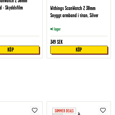
ScanWatch 2 38mm
 - Skyddsfilm
Withings ScanWatch 2 38mm
Snyggt armband i titan, Silver
I lager
349
SEK
KÖP
KÖP
SUMMER DEALS