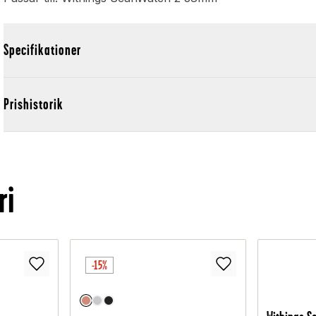
Specifikationer
Prishistorik
ri
-15%