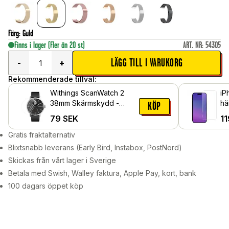
Färg
:
Guld
Finns i lager
(Fler än 20 st)
ART. NR
:
54305
LÄGG TILL I VARUKORG
-
+
Rekommenderade tillval:
Withings ScanWatch 2
iP
38mm Skärmskydd -
hä
KÖP
Skyddsfilm
79
SEK
11
Gratis fraktalternativ
Blixtsnabb leverans (Early Bird, Instabox, PostNord)
Skickas från vårt lager i Sverige
Betala med Swish, Walley faktura, Apple Pay, kort, bank
100 dagars öppet köp