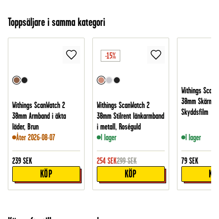
Toppsäljare i samma kategori
-15%
Withings ScanW
38mm Skärmsk
Withings ScanWatch 2
Withings ScanWatch 2
Skyddsfilm
38mm Armband i äkta
38mm Stilrent länkarmband
läder, Brun
i metall, Roséguld
Åter 2026-08-07
I lager
I lager
239
SEK
254
SEK
299
SEK
79
SEK
KÖP
KÖP
KÖ