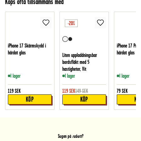
Köps ofta tillsammans med
-20%
iPhone 17 Skärmskydd i
iPhone 17 Pro 
härdat glas
härdat glas
Liten uppladdningsbar
bordsfläkt med 5
hastigheter, Vit
I lager
I lager
I lager
119
SEK
119
SEK
149
SEK
79
SEK
KÖP
KÖP
KÖ
Sugen på
rabatt
?