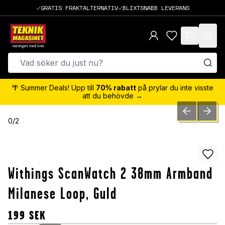
GRATIS FRAKTALTERNATIV
BLIXTSNABB LEVERANS
items in cart,
🌴 Summer Deals! Upp till
70% rabatt
på prylar du inte visste
att du behövde →
PREVIOUS SLID
NEXT S
0
/
2
Withings ScanWatch 2 38mm Armband
Milanese Loop, Guld
199
SEK