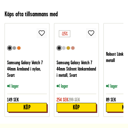
Köps ofta tillsammans med
-15%
Robust Länkbor
metall
Samsung Galaxy Watch 7
Samsung Galaxy Watch 7
44mm Armband i nylon,
44mm Stilrent länkarmband
Svart
i metall, Svart
I lager
I lager
I lager
149
SEK
254
SEK
299
SEK
89
SEK
KÖP
KÖP
KÖ