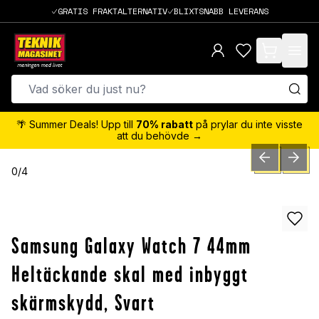
GRATIS FRAKTALTERNATIV
BLIXTSNABB LEVERANS
items in cart,
🌴 Summer Deals! Upp till
70% rabatt
på prylar du inte visste
att du behövde →
PREVIOUS SLID
NEXT S
0
/
4
Samsung Galaxy Watch 7 44mm
Heltäckande skal med inbyggt
skärmskydd, Svart