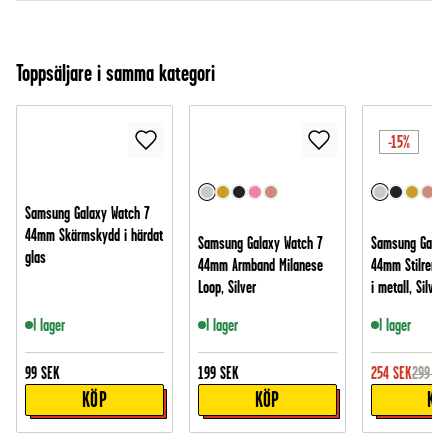
Toppsäljare i samma kategori
-15%
Samsung Galaxy Watch 7
44mm Skärmskydd i härdat
Samsung Galaxy Watch 7
Samsung Galax
glas
44mm Armband Milanese
44mm Stilrent 
Loop, Silver
i metall, Silver
I lager
I lager
I lager
99
SEK
199
SEK
254
SEK
299
SE
KÖP
KÖP
KÖ