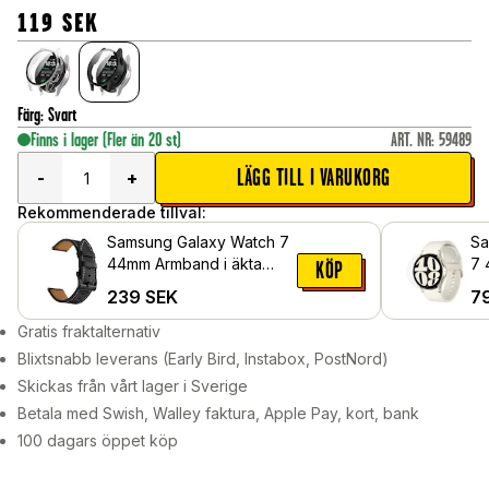
119
SEK
Färg
:
Svart
Finns i lager
(Fler än 20 st)
ART. NR
:
59489
LÄGG TILL I VARUKORG
-
+
Rekommenderade tillval:
Samsung Galaxy Watch 7
Sa
44mm Armband i äkta
7 
KÖP
läder, Svart
Sk
239
SEK
7
Gratis fraktalternativ
Blixtsnabb leverans (Early Bird, Instabox, PostNord)
Skickas från vårt lager i Sverige
Betala med Swish, Walley faktura, Apple Pay, kort, bank
100 dagars öppet köp