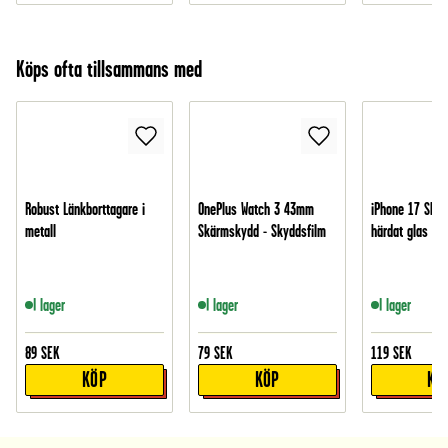
Köps ofta tillsammans med
Robust Länkborttagare i
OnePlus Watch 3 43mm
iPhone 17 Skär
metall
Skärmskydd - Skyddsfilm
härdat glas
I lager
I lager
I lager
89
SEK
79
SEK
119
SEK
KÖP
KÖP
KÖ