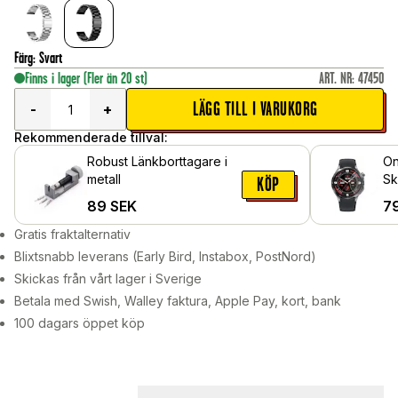
Färg
:
Svart
Finns i lager
(Fler än 20 st)
ART. NR
:
47450
LÄGG TILL I VARUKORG
-
+
Rekommenderade tillval:
Robust Länkborttagare i
On
metall
Sk
KÖP
Sk
89
SEK
7
Gratis fraktalternativ
Blixtsnabb leverans (Early Bird, Instabox, PostNord)
Skickas från vårt lager i Sverige
Betala med Swish, Walley faktura, Apple Pay, kort, bank
100 dagars öppet köp