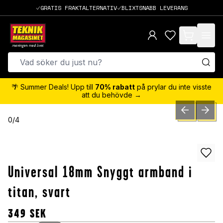
GRATIS FRAKTALTERNATIV
BLIXTSNABB LEVERANS
items in cart,
🌴 Summer Deals! Upp till
70% rabatt
på prylar du inte visste
att du behövde →
PREVIOUS SLID
NEXT S
0
/
4
Universal 18mm Snyggt armband i
titan, svart
349
SEK