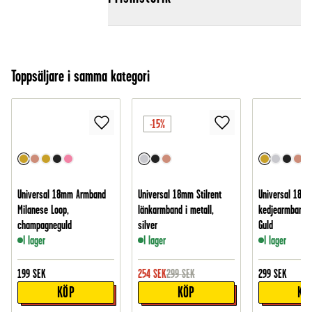
Toppsäljare i samma kategori
-15%
Universal 18mm Armband
Universal 18mm Stilrent
Universal 18mm
Milanese Loop,
länkarmband i metall,
kedjearmband i
champagneguld
silver
Guld
I lager
I lager
I lager
199
SEK
254
SEK
299
SEK
299
SEK
KÖP
KÖP
KÖ