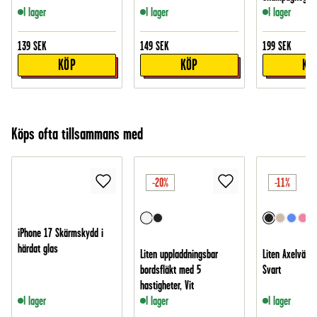
I lager
I lager
I lager
139
SEK
149
SEK
199
SEK
KÖP
KÖP
KÖ
Köps ofta tillsammans med
-20%
-11%
iPhone 17 Skärmskydd i
härdat glas
Liten uppladdningsbar
Liten Axelväska
bordsfläkt med 5
Svart
hastigheter, Vit
I lager
I lager
I lager