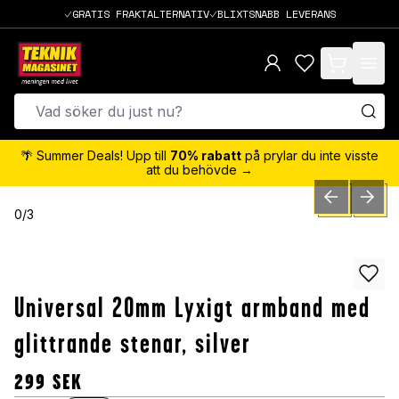
GRATIS FRAKTALTERNATIV
BLIXTSNABB LEVERANS
items in cart,
🌴 Summer Deals! Upp till
70% rabatt
på prylar du inte visste
att du behövde →
PREVIOUS SLID
NEXT S
0
/
3
Universal 20mm Lyxigt armband med
glittrande stenar, silver
299
SEK