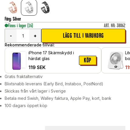
Färg
:
Silver
Finns i lager
(16)
ART. NR
:
38062
LÄGG TILL I VARUKORG
-
+
Rekommenderade tillval:
iPhone 17 Skärmskydd i
Li
härdat glas
bo
KÖP
ha
119
SEK
11
Gratis fraktalternativ
Blixtsnabb leverans (Early Bird, Instabox, PostNord)
Skickas från vårt lager i Sverige
Betala med Swish, Walley faktura, Apple Pay, kort, bank
100 dagars öppet köp