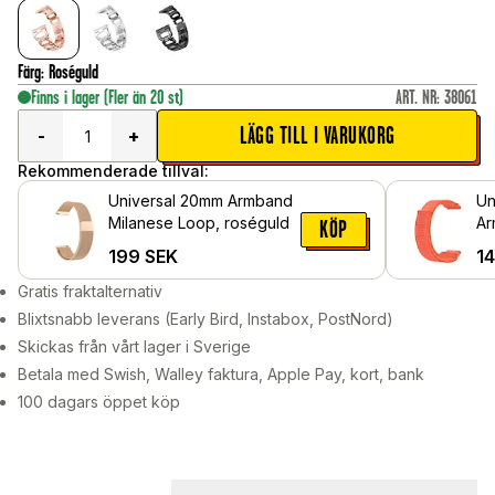
Färg
:
Roséguld
Finns i lager
(Fler än 20 st)
ART. NR
:
38061
LÄGG TILL I VARUKORG
-
+
Rekommenderade tillval:
Universal 20mm Armband
Un
Milanese Loop, roséguld
Ar
KÖP
or
199
SEK
1
Gratis fraktalternativ
Blixtsnabb leverans (Early Bird, Instabox, PostNord)
Skickas från vårt lager i Sverige
Betala med Swish, Walley faktura, Apple Pay, kort, bank
100 dagars öppet köp