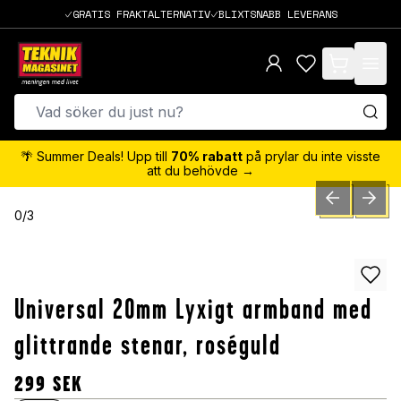
GRATIS FRAKTALTERNATIV
BLIXTSNABB LEVERANS
items in cart,
🌴 Summer Deals! Upp till
70% rabatt
på prylar du inte visste
att du behövde →
PREVIOUS SLID
NEXT S
0
/
3
Universal 20mm Lyxigt armband med
glittrande stenar, roséguld
299
SEK