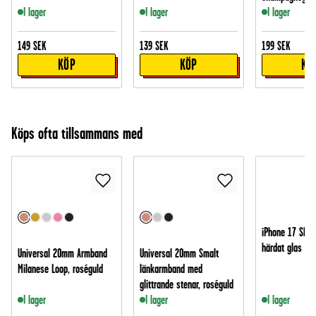
I lager
I lager
I lager
149
SEK
139
SEK
199
SEK
KÖP
KÖP
KÖ
Köps ofta tillsammans med
iPhone 17 Skär
härdat glas
Universal 20mm Armband
Universal 20mm Smalt
Milanese Loop, roséguld
länkarmband med
glittrande stenar, roséguld
I lager
I lager
I lager