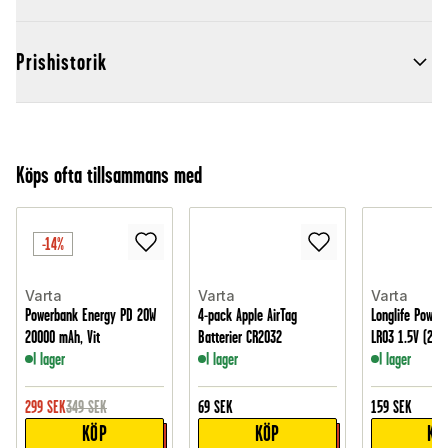
Prishistorik
Köps ofta tillsammans med
-14%
Varta
Varta
Varta
Powerbank Energy PD 20W
4-pack Apple AirTag
Longlife Power 
20000 mAh, Vit
Batterier CR2032
LR03 1.5V (24-
I lager
I lager
I lager
299
SEK
349
SEK
69
SEK
159
SEK
KÖP
KÖP
KÖ