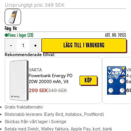
Ursprungligt pris:
349
SEK
Färg
:
Vit
Finns i lager
(20)
ART. NR
:
74931
LÄGG TILL I VARUKORG
-
+
Rekommenderade tillval:
VARTA
V
Powerbank Energy PD
4-
KÖP
20W 20000 mAh, Vit
Ba
299
SEK
349
SEK
6
Gratis fraktalternativ
Blixtsnabb leverans (Early Bird, Instabox, PostNord)
Skickas från vårt lager i Sverige
Betala med Swish, Walley faktura, Apple Pay, kort, bank