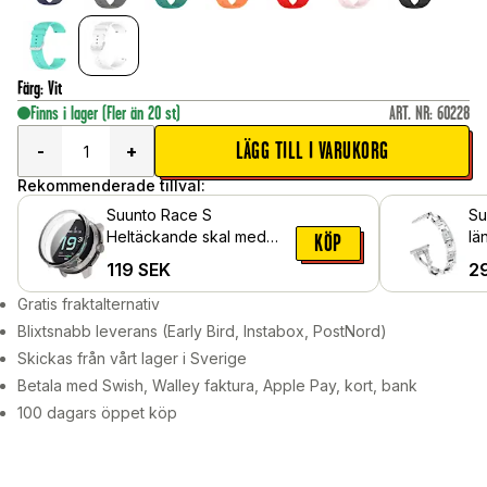
Färg
:
Vit
Finns i lager
(Fler än 20 st)
ART. NR
:
60228
LÄGG TILL I VARUKORG
-
+
Rekommenderade tillval:
Suunto Race S
Su
Heltäckande skal med
lä
KÖP
inbyggt skärmskydd,
gl
119
SEK
2
Genomskinlig
Gratis fraktalternativ
Blixtsnabb leverans (Early Bird, Instabox, PostNord)
Skickas från vårt lager i Sverige
Betala med Swish, Walley faktura, Apple Pay, kort, bank
100 dagars öppet köp