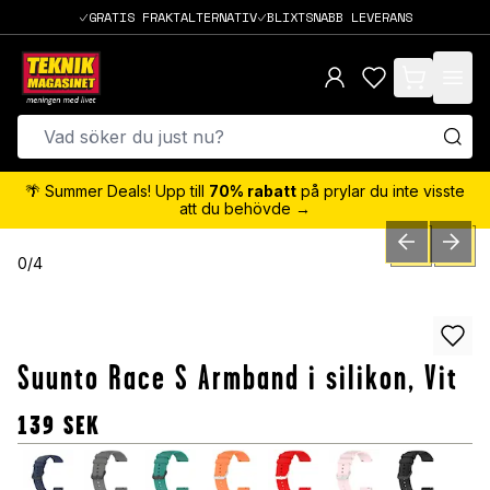
GRATIS FRAKTALTERNATIV
BLIXTSNABB LEVERANS
items in cart,
🌴 Summer Deals! Upp till
70% rabatt
på prylar du inte visste
att du behövde →
PREVIOUS SLID
NEXT S
0
/
4
Suunto Race S Armband i silikon, Vit
139
SEK