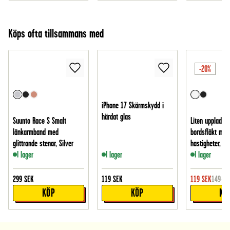
Köps ofta tillsammans med
-20%
iPhone 17 Skärmskydd i
härdat glas
Suunto Race S Smalt
Liten uppladdn
länkarmband med
bordsfläkt med
glittrande stenar, Silver
hastigheter, Vit
I lager
I lager
I lager
299
SEK
119
SEK
119
SEK
149
SE
KÖP
KÖP
KÖ