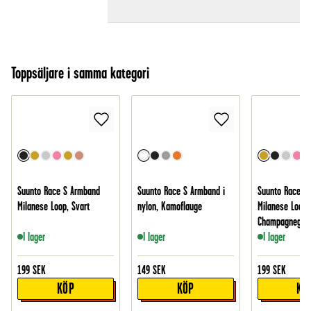
Toppsäljare i samma kategori
Suunto Race S Armband
Suunto Race S Armband i
Suunto Race S
Milanese Loop, Svart
nylon, Kamoflauge
Milanese Loop,
Champagnegul
I lager
I lager
I lager
199
SEK
149
SEK
199
SEK
KÖP
KÖP
KÖ