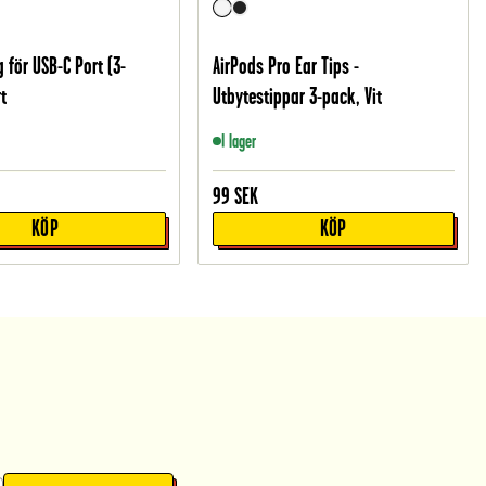
för USB-C Port (3-
AirPods Pro Ear Tips -
t
Utbytestippar 3-pack, Vit
I lager
99
SEK
KÖP
KÖP