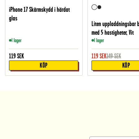
iPhone 17 Skärmskydd i härdat
glas
Liten uppladdningsbar 
med 5 hastigheter, Vit
I lager
I lager
119
SEK
119
SEK
149
SEK
KÖP
KÖP