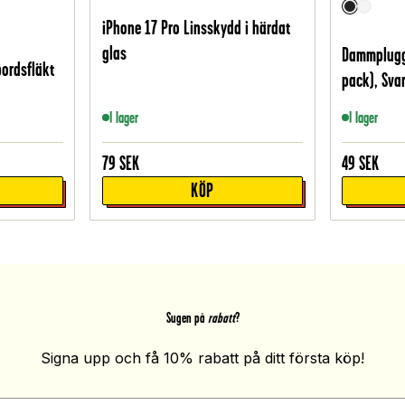
iPhone 17 Pro Linsskydd i härdat
glas
Dammplugg 
bordsfläkt
pack), Svar
I lager
I lager
79
SEK
49
SEK
KÖP
Sugen på
rabatt
?
Signa upp och få 10% rabatt på ditt första köp!