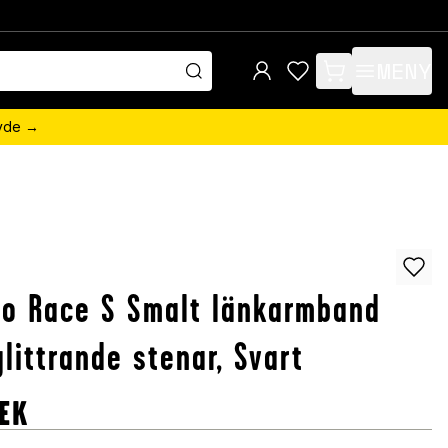
MENY
items in cart, view 
övde →
o Race S Smalt länkarmband
littrande stenar, Svart
EK