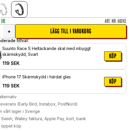
r
(8)
ART. NR
:
60241
LÄGG TILL I VARUKORG
+
erade tillval:
Suunto Race S Heltäckande skal med inbyggt
skärmskydd, Svart
KÖP
119
SEK
iPhone 17 Skärmskydd i härdat glas
KÖP
119
SEK
alternativ
leverans (Early Bird, Instabox, PostNord)
n vårt lager i Sverige
Swish, Walley faktura, Apple Pay, kort, bank
 öppet köp