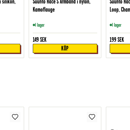
 silikon,
Suunto Race S Armband i nylon,
Suunto Rac
Kamoflauge
Loop, Cha
I lager
I lager
149
SEK
199
SEK
KÖP