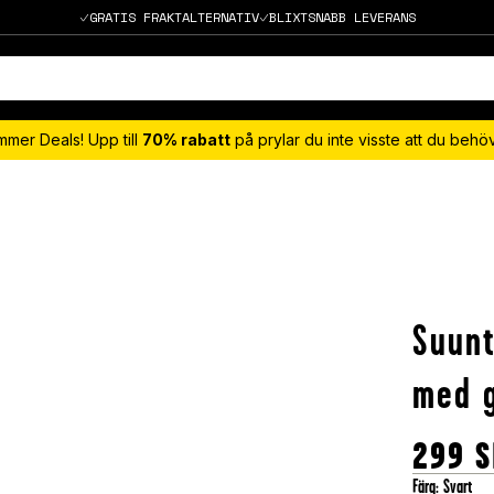
GRATIS FRAKTALTERNATIV
BLIXTSNABB LEVERANS
mmer Deals! Upp till
70% rabatt
på prylar du inte visste att du beh
Suunt
med g
299
S
Färg
:
Svart