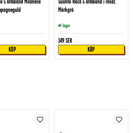
e S Armband Milanese
Suunto Race S Armband i resår,
mpagneguld
Mörkgrå
I lager
149
SEK
KÖP
KÖP