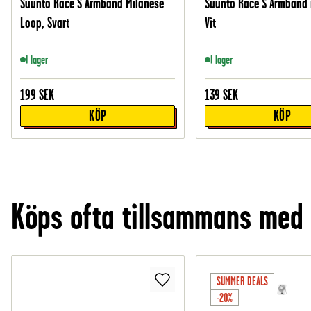
Suunto Race S Armband Milanese
Suunto Race S Armband i
Loop, Svart
Vit
I lager
I lager
199
SEK
139
SEK
KÖP
KÖP
Köps ofta tillsammans med
SUMMER DEALS
-20%