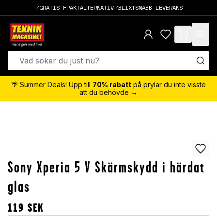
GRATIS FRAKTALTERNATIV
BLIXTSNABB LEVERANS
items in cart,
🌴 Summer Deals! Upp till
70% rabatt
på prylar du inte visste
att du behövde →
Sony Xperia 5 V Skärmskydd i härdat
glas
119
SEK