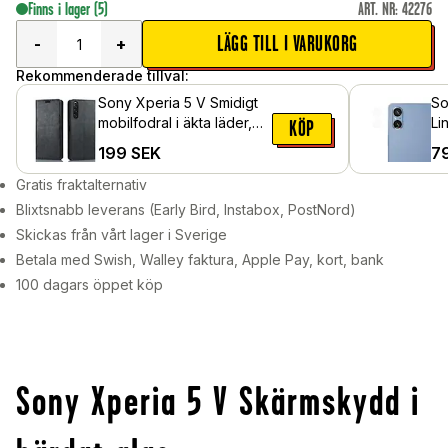
Finns i lager
(5)
ART. NR
:
42276
LÄGG TILL I VARUKORG
-
+
Rekommenderade tillval:
Sony Xperia 5 V Smidigt
So
mobilfodral i äkta läder,
Li
KÖP
Svart
199
SEK
7
Gratis fraktalternativ
Blixtsnabb leverans (Early Bird, Instabox, PostNord)
Skickas från vårt lager i Sverige
Betala med Swish, Walley faktura, Apple Pay, kort, bank
100 dagars öppet köp
Sony Xperia 5 V Skärmskydd i