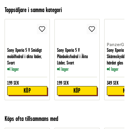
Toppsäljare i samma kategori
PanzerGla
Sony Xperia 5 V Smidigt
Sony Xperia 5 V
Sony Xperia 5 
mobilfodral i äkta läder,
Plånboksfodral i Äkta
Skärmskydd i r
Svart
Läder, Svart
härdat glas - Ul
I lager
I lager
I lager
199
SEK
199
SEK
349
SEK
KÖP
KÖP
KÖ
Köps ofta tillsammans med