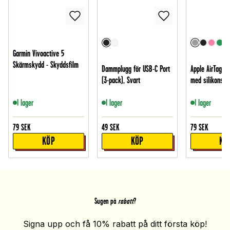
Garmin Vivoactive 5
Skärmskydd - Skyddsfilm
Dammplugg för USB-C Port
Apple AirTag Ny
(3-pack), Svart
med silikonskal
I lager
I lager
I lager
79
SEK
49
SEK
79
SEK
KÖP
KÖP
KÖ
Sugen på
rabatt
?
Signa upp och få 10% rabatt på ditt första köp!