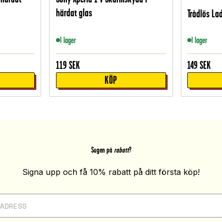
härdat glas
Trådlös Lad
I lager
I lager
119
SEK
149
SEK
KÖP
Sugen på
rabatt
?
Signa upp och få 10% rabatt på ditt första köp!