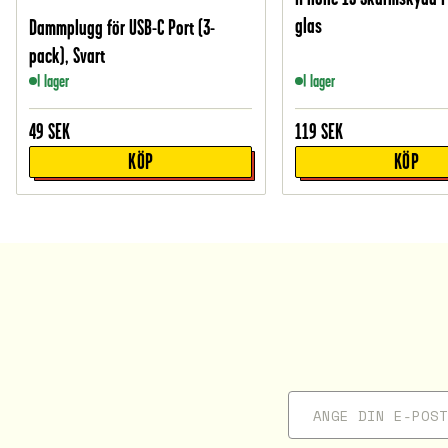
glas
Dammplugg för USB-C Port (3-
pack), Svart
I lager
I lager
49
SEK
119
SEK
KÖP
KÖP