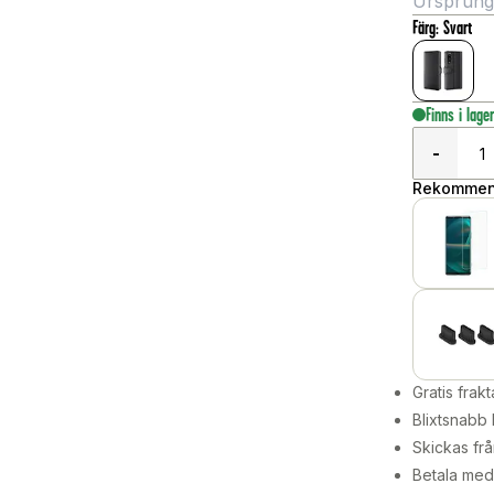
Ursprungli
Färg
:
Svart
Finns i lage
-
Rekommend
Gratis frakt
Blixtsnabb 
Skickas frå
Betala med 