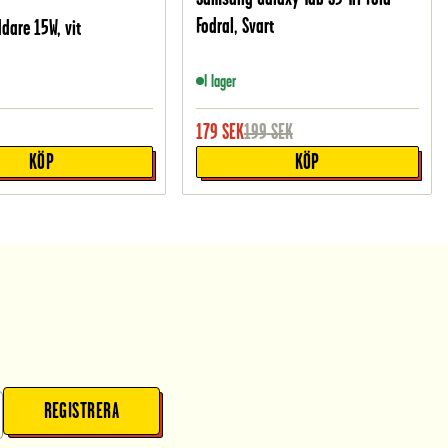
Fodral, Svart
dare 15W, vit
I lager
179
SEK
199
SEK
KÖP
KÖP
REGISTRERA