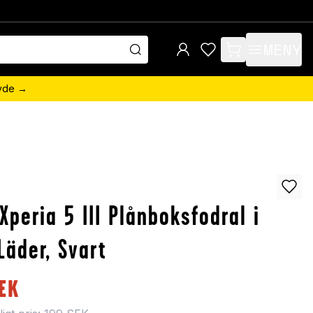
MENY
items in cart, view 
övde →
Xperia 5 III Plånboksfodral i
Läder, Svart
EK