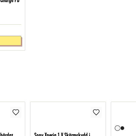
 härdat
Sony Xperia 1 V Skärmskydd i