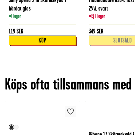
härdat glas
25W, svart
I lager
Ej i lager
119
SEK
349
SEK
KÖP
SLUTSÅLD
Köps ofta tillsammans med
iPhone 13 Skärmskydd i