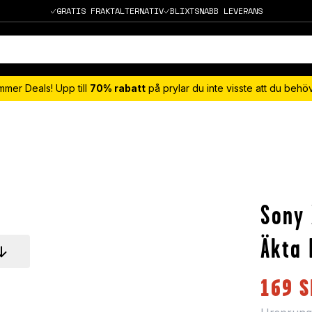
GRATIS FRAKTALTERNATIV
BLIXTSNABB LEVERANS
mmer Deals! Upp till
70% rabatt
på prylar du inte visste att du beh
Sony 
Äkta 
169
S