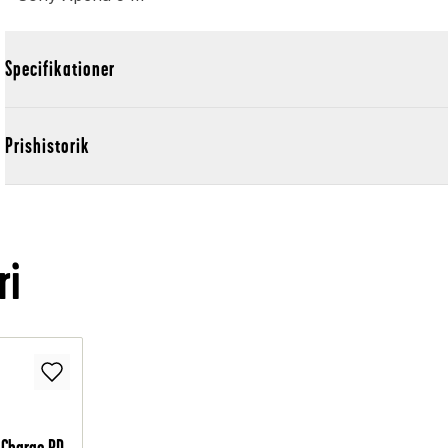
Specifikationer
Prishistorik
ri
 Charge PD