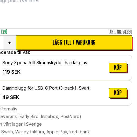
gt pris:
199
SEK
r
(19)
ART. NR
:
31280
LÄGG TILL I VARUKORG
+
erade tillval:
Sony Xperia 5 III Skärmskydd i härdat glas
KÖP
119
SEK
Dammplugg för USB-C Port (3-pack), Svart
KÖP
49
SEK
alternativ
leverans (Early Bird, Instabox, PostNord)
n vårt lager i Sverige
Swish, Walley faktura, Apple Pay, kort, bank