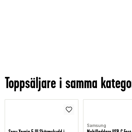
Toppsäljare i samma katego
Samsung
Sony Xperia 5 III Skärmskydd i
Mobilladdare USB-C Fast