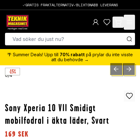
GRATIS FRAKTALTERNATIV
BLIXTSNABB LEVERANS
items in cart,
🌴 Summer Deals! Upp till
70% rabatt
på prylar du inte visste
att du behövde →
-15%
PREVIOUS SLID
NEXT S
0
/
4
Sony Xperia 10 VII Smidigt
mobilfodral i äkta läder, Svart
169
SEK