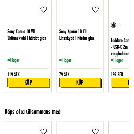
Sony Xperia 10 VII
Sony Xperia 10 VII
Skärmskydd i härdat glas
Linsskydd i härdat glas
Laddare Sony Xp
- USB-C 2m kab
väggladdare, S
I lager
I lager
I lager
119
SEK
79
SEK
199
SEK
KÖP
KÖP
KÖ
Köps ofta tillsammans med