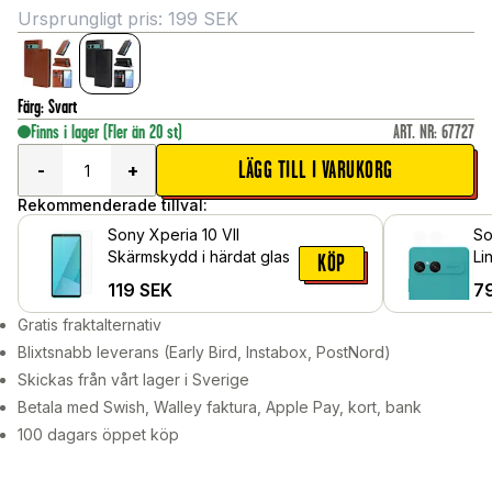
Ursprungligt pris:
199
SEK
Färg
:
Svart
Finns i lager
(Fler än 20 st)
ART. NR
:
67727
LÄGG TILL I VARUKORG
-
+
Rekommenderade tillval:
Sony Xperia 10 VII
So
Skärmskydd i härdat glas
Li
KÖP
119
SEK
7
Gratis fraktalternativ
Blixtsnabb leverans (Early Bird, Instabox, PostNord)
Skickas från vårt lager i Sverige
Betala med Swish, Walley faktura, Apple Pay, kort, bank
100 dagars öppet köp