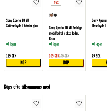
-15%
Sony Xperia 10 VII
Sony Xperia 10 
Skärmskydd i härdat glas
Linsskydd i här
Sony Xperia 10 VII Smidigt
mobilfodral i äkta läder,
Brun
I lager
I lager
I lager
119
SEK
169
SEK
199
SEK
79
SEK
KÖP
KÖP
KÖ
Köps ofta tillsammans med