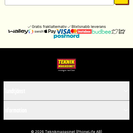
Gratis fraktalternativ
Blixtsnabb leverans
Kundtjänst
Information
©
2026
Teknikmagasinet (PhoneLife AB)