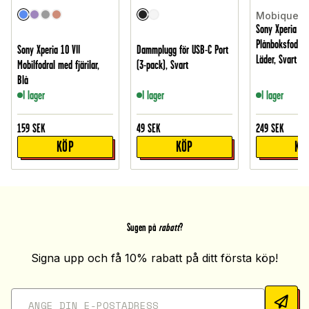
Mobique
Sony Xperia 10 
Plånboksfodral 
Sony Xperia 10 VII
Dammplugg för USB-C Port
Läder, Svart
Mobilfodral med fjärilar,
(3-pack), Svart
Blå
I lager
I lager
I lager
159
SEK
49
SEK
249
SEK
KÖP
KÖP
KÖ
Sugen på
rabatt
?
Signa upp och få 10% rabatt på ditt första köp!