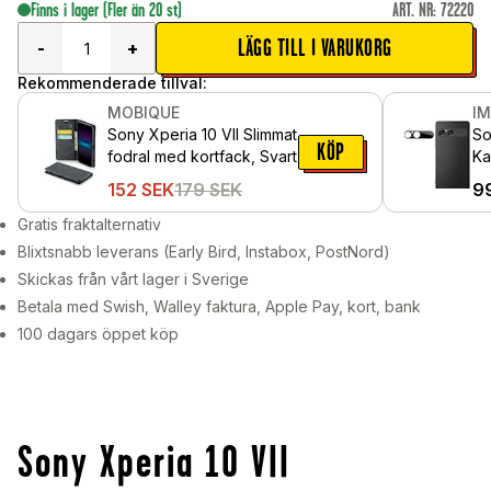
Finns i lager
(Fler än 20 st)
ART. NR
:
72220
LÄGG TILL I VARUKORG
-
+
Rekommenderade tillval:
MOBIQUE
I
Sony Xperia 10 VII Slimmat
So
KÖP
fodral med kortfack, Svart
Ka
Sv
152
SEK
179
SEK
9
Gratis fraktalternativ
Blixtsnabb leverans (Early Bird, Instabox, PostNord)
Skickas från vårt lager i Sverige
Betala med Swish, Walley faktura, Apple Pay, kort, bank
100 dagars öppet köp
Sony Xperia 10 VII