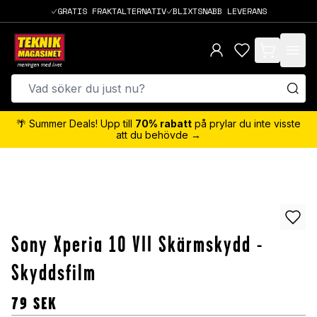
GRATIS FRAKTALTERNATIV
BLIXTSNABB LEVERANS
items in cart,
🌴 Summer Deals! Upp till
70% rabatt
på prylar du inte visste
att du behövde →
Sony Xperia 10 VII Skärmskydd -
Skyddsfilm
79
SEK