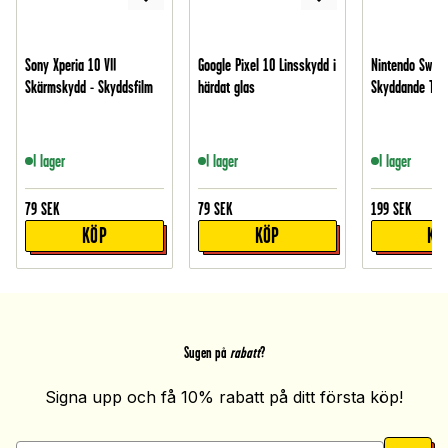
Sony Xperia 10 VII
Google Pixel 10 Linsskydd i
Nintendo Switc
Skärmskydd - Skyddsfilm
härdat glas
Skyddande TPU-
I lager
I lager
I lager
79
SEK
79
SEK
199
SEK
KÖP
KÖP
KÖ
Sugen på
rabatt
?
Signa upp och få 10% rabatt på ditt första köp!