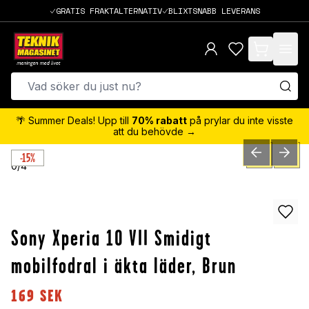
GRATIS FRAKTALTERNATIV
BLIXTSNABB LEVERANS
items in cart,
🌴 Summer Deals! Upp till
70% rabatt
på prylar du inte visste
att du behövde →
-15%
PREVIOUS SLID
NEXT S
0
/
4
Sony Xperia 10 VII Smidigt
mobilfodral i äkta läder, Brun
169
SEK