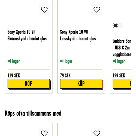
Sony Xperia 10 VII
Sony Xperia 10 VII
Skärmskydd i härdat glas
Linsskydd i härdat glas
Laddare Sony Xp
- USB-C 2m kab
väggladdare, S
I lager
I lager
I lager
119
SEK
79
SEK
199
SEK
KÖP
KÖP
KÖ
Köps ofta tillsammans med