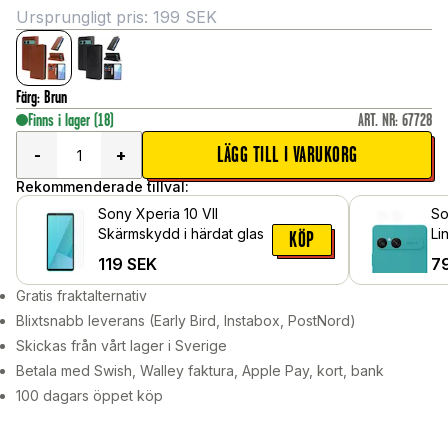
Ursprungligt pris:
199
SEK
Färg
:
Brun
Finns i lager
(18)
ART. NR
:
67728
LÄGG TILL I VARUKORG
-
+
Rekommenderade tillval:
Sony Xperia 10 VII
So
Skärmskydd i härdat glas
Li
KÖP
119
SEK
7
Gratis fraktalternativ
Blixtsnabb leverans (Early Bird, Instabox, PostNord)
Skickas från vårt lager i Sverige
Betala med Swish, Walley faktura, Apple Pay, kort, bank
100 dagars öppet köp