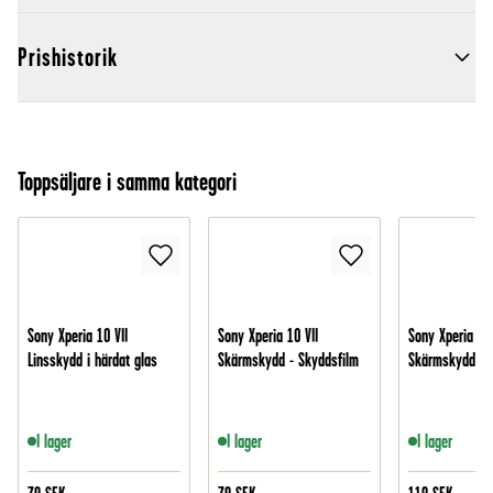
Prishistorik
Toppsäljare i samma kategori
Sony Xperia 10 VII
Sony Xperia 10 VII
Sony Xperia 10 
Linsskydd i härdat glas
Skärmskydd - Skyddsfilm
Skärmskydd i h
I lager
I lager
I lager