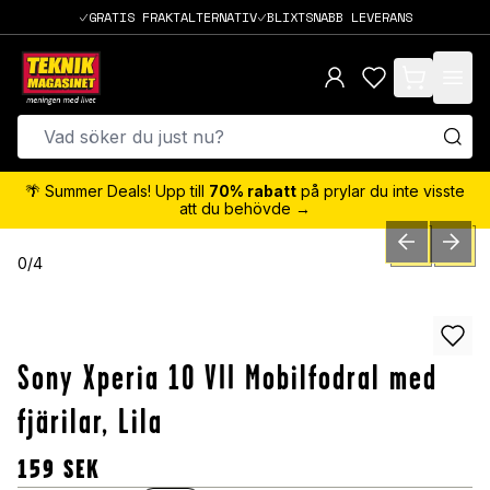
GRATIS FRAKTALTERNATIV
BLIXTSNABB LEVERANS
items in cart,
🌴 Summer Deals! Upp till
70% rabatt
på prylar du inte visste
att du behövde →
PREVIOUS SLID
NEXT S
0
/
4
Sony Xperia 10 VII Mobilfodral med
fjärilar, Lila
159
SEK