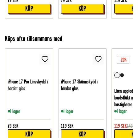
79
SEK
79
SEK
119
SEK
KÖP
KÖP
KÖ
Köps ofta tillsammans med
-20%
iPhone 17 Pro Linsskydd i
iPhone 17 Skärmskydd i
härdat glas
härdat glas
Liten uppladdn
bordsfläkt med
hastigheter, Vit
I lager
I lager
I lager
79
SEK
119
SEK
119
SEK
149
SE
KÖP
KÖP
KÖ