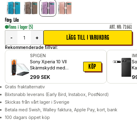
Färg
:
Lila
Finns i lager
(5)
ART. NR
:
71661
LÄGG TILL I VARUKORG
-
+
Rekommenderade tillval:
SPIGEN
I
Sony Xperia 10 VII
So
KÖP
Skärmskydd med
Ka
installationsram (2-pack)
Sv
299
SEK
9
GLAS.tR EZ Fit
Gratis fraktalternativ
Blixtsnabb leverans (Early Bird, Instabox, PostNord)
Skickas från vårt lager i Sverige
Betala med Swish, Walley faktura, Apple Pay, kort, bank
100 dagars öppet köp