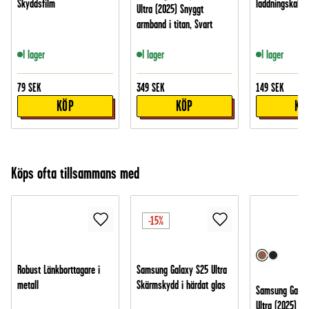
Skyddsfilm
laddningskabel
Ultra (2025) Snyggt
armband i titan, Svart
I lager
I lager
I lager
79
SEK
349
SEK
149
SEK
KÖP
KÖP
KÖ
Köps ofta tillsammans med
-15%
Robust Länkborttagare i
Samsung Galaxy S25 Ultra
metall
Skärmskydd i härdat glas
Samsung Galax
Ultra (2025) Ar