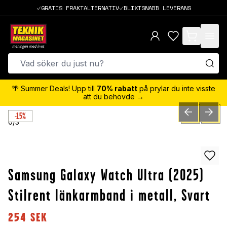
GRATIS FRAKTALTERNATIV
BLIXTSNABB LEVERANS
items in cart,
🌴 Summer Deals! Upp till
70% rabatt
på prylar du inte visste
att du behövde →
-15%
PREVIOUS SLID
NEXT S
0
/
3
Samsung Galaxy Watch Ultra (2025)
Stilrent länkarmband i metall, Svart
254
SEK