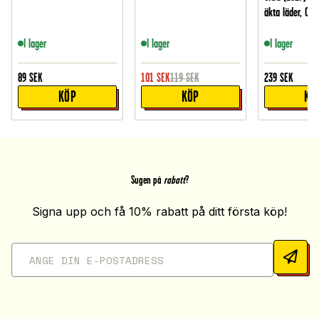
äkta läder, Co
I lager
I lager
I lager
89
SEK
101
SEK
119
SEK
239
SEK
KÖP
KÖP
KÖ
Sugen på
rabatt
?
Signa upp och få 10% rabatt på ditt första köp!