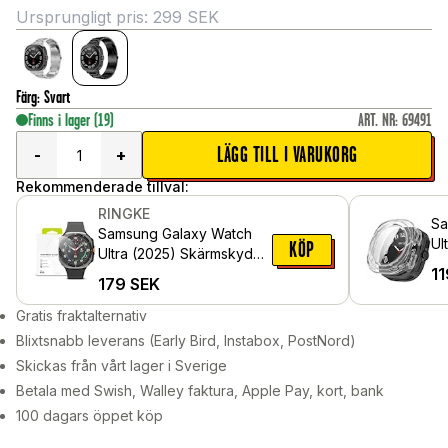
Ursprungligt pris:
299
SEK
Färg
:
Svart
Finns i lager
(19)
ART. NR
:
69491
LÄGG TILL I VARUKORG
-
+
Rekommenderade tillval:
RINGKE
Sa
Samsung Galaxy Watch
Ul
KÖP
Ultra (2025) Skärmskydd i
He
11
glas (4-pack)
179
SEK
in
Ge
Gratis fraktalternativ
Blixtsnabb leverans (Early Bird, Instabox, PostNord)
Skickas från vårt lager i Sverige
Betala med Swish, Walley faktura, Apple Pay, kort, bank
100 dagars öppet köp