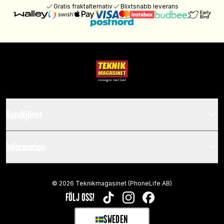
Gratis fraktalternativ
Blixtsnabb leverans
Kundtjänst
Information
©
2026
Teknikmagasinet (PhoneLife AB)
FÖLJ OSS!
TIKTOK
INSTAGRAM
FACEBOOK
SWEDEN