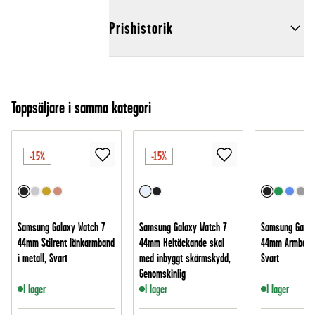
Prishistorik
Toppsäljare i samma kategori
-15%
-15%
Samsung Galaxy Watch 7
Samsung Galaxy Watch 7
Samsung Galax
44mm Stilrent länkarmband
44mm Heltäckande skal
44mm Armband i
i metall, Svart
med inbyggt skärmskydd,
Svart
Genomskinlig
I lager
I lager
I lager