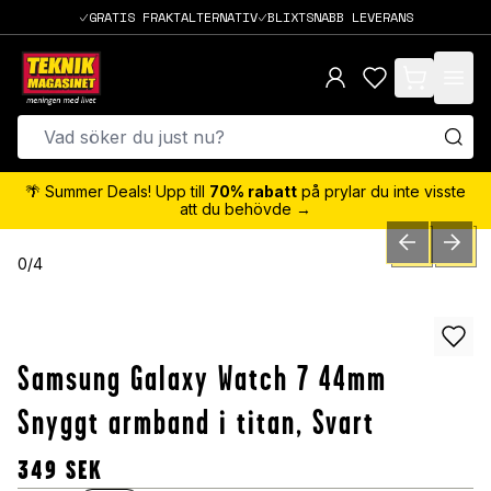
GRATIS FRAKTALTERNATIV
BLIXTSNABB LEVERANS
items in cart,
🌴 Summer Deals! Upp till
70% rabatt
på prylar du inte visste
att du behövde →
PREVIOUS SLID
NEXT S
0
/
4
Samsung Galaxy Watch 7 44mm
Snyggt armband i titan, Svart
349
SEK