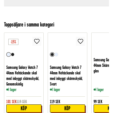
Toppsäljare i samma kategori
-15%
Samsung Galax
44mm Skärmsky
Samsung Galaxy Watch 7
Samsung Galaxy Watch 7
glas
44mm Heltäckande skal
44mm Heltäckande skal
med inbyggt skärmskydd,
med inbyggt skärmskydd,
Genomskinlig
Svart
I lager
I lager
I lager
101
SEK
119
SEK
119
SEK
99
SEK
KÖP
KÖP
KÖ