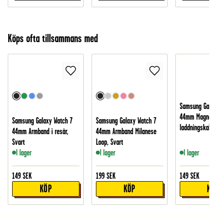
Köps ofta tillsammans med
Samsung Galax
44mm Magneti
Samsung Galaxy Watch 7
Samsung Galaxy Watch 7
laddningskabel
44mm Armband i resår,
44mm Armband Milanese
Svart
Loop, Svart
I lager
I lager
I lager
149
SEK
199
SEK
149
SEK
KÖP
KÖP
KÖ