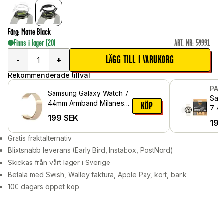
Färg
:
Matte Black
Finns i lager
(20)
ART. NR
:
59991
LÄGG TILL I VARUKORG
-
+
Rekommenderade tillval:
P
Samsung Galaxy Watch 7
Sa
44mm Armband Milanese
KÖP
7 
Loop, Champagneguld
199
SEK
re
1
Ul
Gratis fraktalternativ
Blixtsnabb leverans (Early Bird, Instabox, PostNord)
Skickas från vårt lager i Sverige
Betala med Swish, Walley faktura, Apple Pay, kort, bank
100 dagars öppet köp