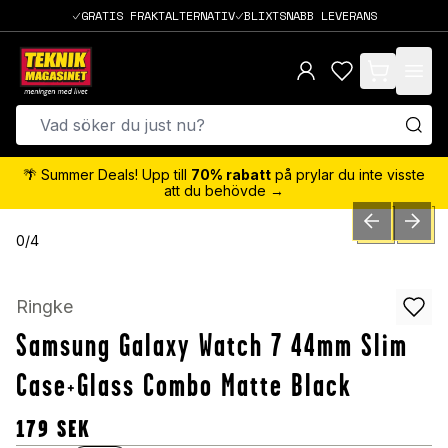
GRATIS FRAKTALTERNATIV
BLIXTSNABB LEVERANS
items in cart,
🌴 Summer Deals! Upp till
70% rabatt
på prylar du inte visste
att du behövde →
PREVIOUS SLID
NEXT S
0
/
4
Ringke
Samsung Galaxy Watch 7 44mm Slim
Case+Glass Combo Matte Black
179
SEK