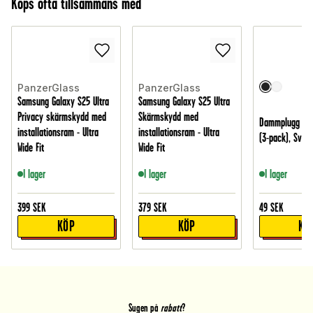
Köps ofta tillsammans med
PanzerGlass
PanzerGlass
Samsung Galaxy S25 Ultra
Samsung Galaxy S25 Ultra
Privacy skärmskydd med
Skärmskydd med
Dammplugg för
installationsram - Ultra
installationsram - Ultra
(3-pack), Svart
Wide Fit
Wide Fit
I lager
I lager
I lager
399
SEK
379
SEK
49
SEK
KÖP
KÖP
KÖ
Sugen på
rabatt
?