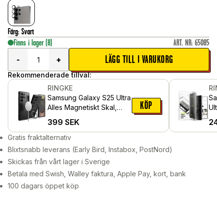
Färg
:
Svart
Finns i lager
(8)
ART. NR
:
65085
LÄGG TILL I VARUKORG
-
+
Rekommenderade tillval:
RINGKE
R
Samsung Galaxy S25 Ultra
Sa
KÖP
Alles Magnetiskt Skal,
Ul
svart
Sk
399
SEK
2
mo
pa
Gratis fraktalternativ
Blixtsnabb leverans (Early Bird, Instabox, PostNord)
Skickas från vårt lager i Sverige
Betala med Swish, Walley faktura, Apple Pay, kort, bank
100 dagars öppet köp