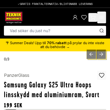
GRATIS FRAKTALTERNATIV
BLIXTSNABB LEVERANS
items in cart,
🌴 Summer Deals! Upp till
70% rabatt
på prylar du inte visste
att du behövde →
PREVIOUS SLID
NEXT S
0
/
3
PanzerGlass
Samsung Galaxy S25 Ultra Hoops
linsskydd med aluminiumram, Svart
199
SEK