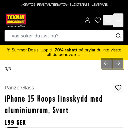
GRATIS FRAKTALTERNATIV
BLIXTSNABB LEVERANS
items in cart,
🌴 Summer Deals! Upp till
70% rabatt
på prylar du inte visste
att du behövde →
PREVIOUS SLID
NEXT S
0
/
3
PanzerGlass
iPhone 15 Hoops linsskydd med
aluminiumram, Svart
199
SEK