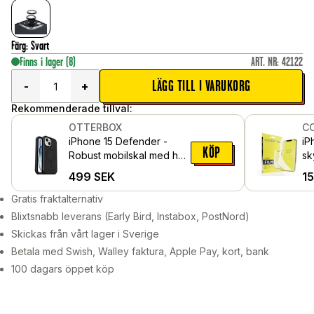
Färg
:
Svart
Finns i lager
(8)
ART. NR
:
42122
LÄGG TILL I VARUKORG
-
+
Rekommenderade tillval:
OTTERBOX
C
iPhone 15 Defender -
iP
KÖP
Robust mobilskal med hög
sk
skyddsfaktor, Svart
499
SEK
1
Gratis fraktalternativ
Blixtsnabb leverans (Early Bird, Instabox, PostNord)
Skickas från vårt lager i Sverige
Betala med Swish, Walley faktura, Apple Pay, kort, bank
100 dagars öppet köp