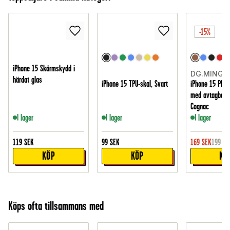
-15%
iPhone 15 Skärmskydd i
DG.MING
härdat glas
iPhone 15 TPU-skal, Svart
iPhone 15 Plån
med avtagbart 
Cognac
I lager
I lager
I lager
119
SEK
99
SEK
169
SEK
199
SE
KÖP
KÖP
KÖ
Köps ofta tillsammans med