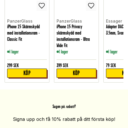
PanzerGlass
PanzerGlass
Essager
iPhone 15 Skärmskydd
iPhone 15 Privacy
Adapter DAC USB
med installationsram -
skärmskydd med
3.5mm, Svart
Classic Fit
installationsram - Ultra
Wide Fit
I lager
I lager
I lager
299
SEK
399
SEK
79
SEK
KÖP
KÖP
KÖ
Sugen på
rabatt
?
Signa upp och få 10% rabatt på ditt första köp!