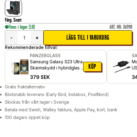
Färg
:
Svart
Finns i lager
(10)
ART. NR
:
36998
LÄGG TILL I VARUKORG
-
+
Rekommenderade tillval:
PANZERGLASS
S
Samsung Galaxy S23 Ultra
Mo
KÖP
Skärmskydd i hybridglas
US
med installationsverktyg -
Ch
379
SEK
3
Ultra Wide Fit
sv
Gratis fraktalternativ
Blixtsnabb leverans (Early Bird, Instabox, PostNord)
Skickas från vårt lager i Sverige
Betala med Swish, Walley faktura, Apple Pay, kort, bank
100 dagars öppet köp