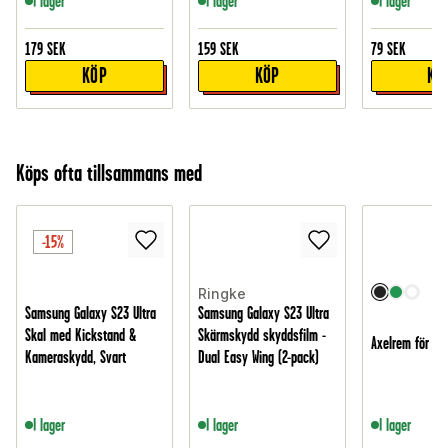
I lager
I lager
I lager
179
SEK
159
SEK
79
SEK
KÖP
KÖP
KÖ
Köps ofta tillsammans med
-15%
Ringke
Samsung Galaxy S23 Ultra
Samsung Galaxy S23 Ultra
Skal med Kickstand &
Skärmskydd skyddsfilm -
Axelrem för tel
Kameraskydd, Svart
Dual Easy Wing (2-pack)
I lager
I lager
I lager