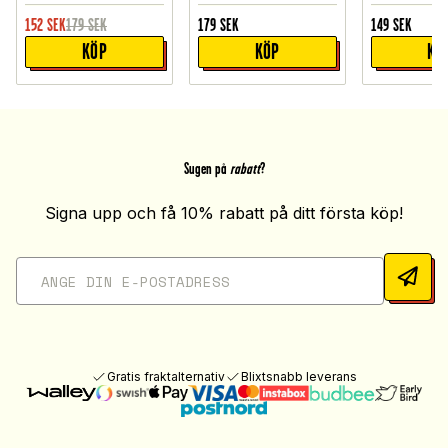
152
SEK
179
SEK
179
SEK
149
SEK
KÖP
KÖP
KÖ
Sugen på
rabatt
?
Signa upp och få 10% rabatt på ditt första köp!
Gratis fraktalternativ
Blixtsnabb leverans