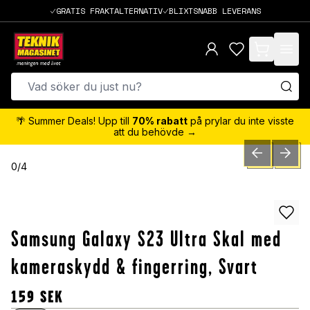
GRATIS FRAKTALTERNATIV
BLIXTSNABB LEVERANS
items in cart,
🌴 Summer Deals! Upp till
70% rabatt
på prylar du inte visste
att du behövde →
PREVIOUS SLID
NEXT S
0
/
4
Samsung Galaxy S23 Ultra Skal med
kameraskydd & fingerring, Svart
159
SEK