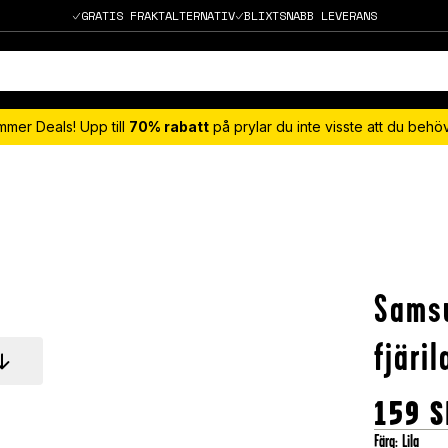
GRATIS FRAKTALTERNATIV
BLIXTSNABB LEVERANS
mmer Deals! Upp till
70% rabatt
på prylar du inte visste att du beh
Samsu
fjäril
159
S
Färg
:
Lila