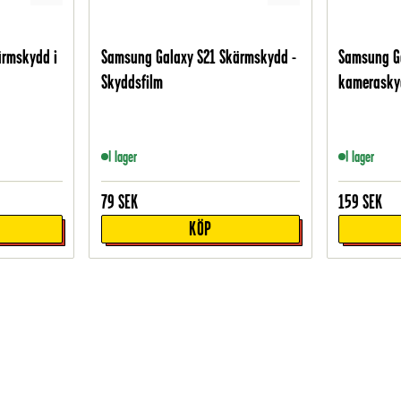
ärmskydd i
Samsung Galaxy S21 Skärmskydd -
Samsung G
Skyddsfilm
kameraskyd
I lager
I lager
79
SEK
159
SEK
KÖP