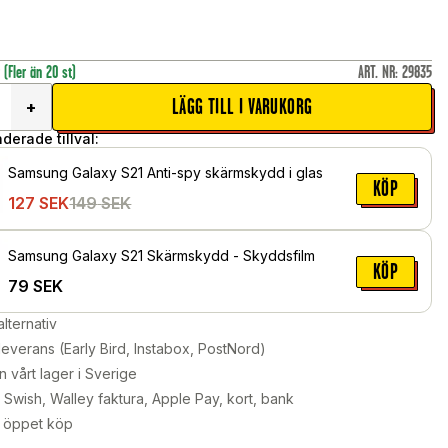
r
(Fler än 20 st)
ART. NR
:
29835
LÄGG TILL I VARUKORG
+
erade tillval:
Samsung Galaxy S21 Anti-spy skärmskydd i glas
KÖP
127
SEK
149
SEK
Samsung Galaxy S21 Skärmskydd - Skyddsfilm
KÖP
79
SEK
alternativ
leverans (Early Bird, Instabox, PostNord)
n vårt lager i Sverige
Swish, Walley faktura, Apple Pay, kort, bank
 öppet köp