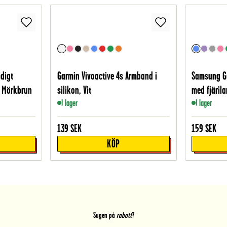
digt
Garmin Vivoactive 4s Armband i
Samsung Ga
, Mörkbrun
silikon, Vit
med fjärila
I lager
I lager
139
SEK
159
SEK
KÖP
Sugen på
rabatt
?