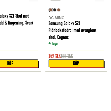
alaxy S21 Skal med
DG.MING
d & fingerring, Svart
Samsung Galaxy S21
Plånboksfodral med avtagbart
skal, Cognac
I lager
169
SEK
199
SEK
KÖP
KÖP