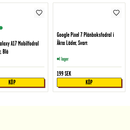
Google Pixel 7 Plånboksfodral i
Äkta Läder, Svart
laxy A17 Mobilfodral
r, Blå
I lager
199
SEK
KÖP
KÖP