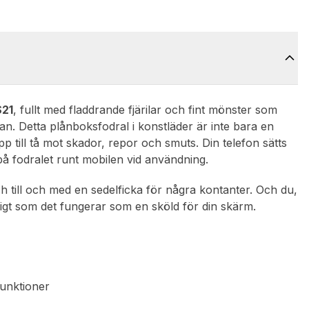
S21
, fullt med fladdrande fjärilar och fint mönster som
skan. Detta plånboksfodral i konstläder är inte bara en
pp till tå mot skador, repor och smuts. Din telefon sätts
 på fodralet runt mobilen vid användning.
ch till och med en sedelficka för några kontanter. Och du,
digt som det fungerar som en sköld för din skärm.
funktioner