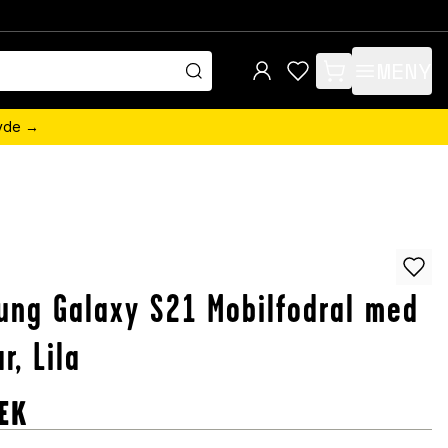
MENY
items in cart, view 
övde →
ng Galaxy S21 Mobilfodral med
ar, Lila
EK