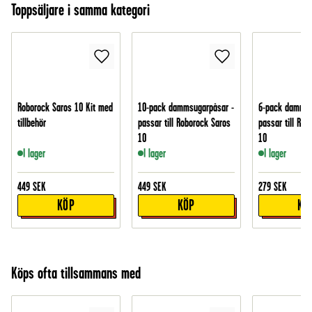
Toppsäljare i samma kategori
Roborock Saros 10 Kit med
10-pack dammsugarpåsar -
6-pack dammsu
tillbehör
passar till Roborock Saros
passar till Rob
10
10
I lager
I lager
I lager
449
SEK
449
SEK
279
SEK
KÖP
KÖP
KÖ
Köps ofta tillsammans med