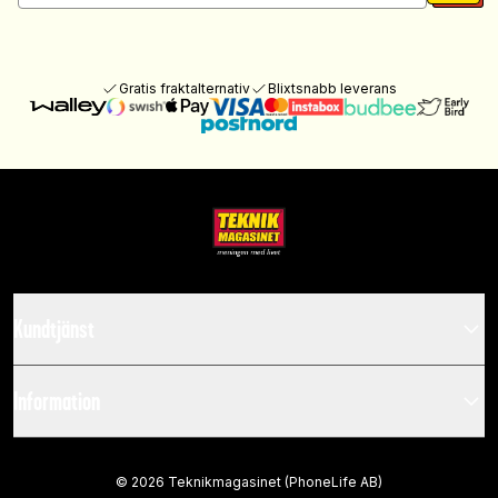
Gratis fraktalternativ
Blixtsnabb leverans
Kundtjänst
Information
©
2026
Teknikmagasinet (PhoneLife AB)