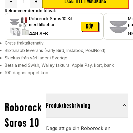
LÄGG TILL I VARUKORG
-
+
Rekommenderade tillval:
Roborock Saros 10 Kit
Mo
med tillbehör
passa
KÖP
Sa
449
SEK
9
Gratis fraktalternativ
Blixtsnabb leverans (Early Bird, Instabox, PostNord)
Skickas från vårt lager i Sverige
Betala med Swish, Walley faktura, Apple Pay, kort, bank
100 dagars öppet köp
Roborock
Produktbeskrivning
Saros 10
Dags att ge din Roborock en