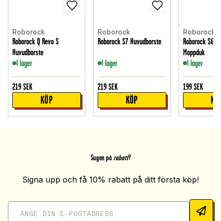
Roborock
Roborock
Roborock
Roborock Q Revo S
Roborock S7 Huvudborste
Roborock S6 Pu
Huvudborste
Moppduk
I lager
I lager
I lager
219
SEK
219
SEK
199
SEK
KÖP
KÖP
KÖ
Sugen på
rabatt
?
Signa upp och få 10% rabatt på ditt första köp!