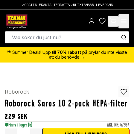
GRATIS FRAKTALTERNATIV
BLIXTSNABB LEVERANS
items in cart,
🌴 Summer Deals! Upp till
70% rabatt
på prylar du inte visste
att du behövde →
Roborock
Roborock Saros 10 2-pack HEPA-filter
229
SEK
Finns i lager
(6)
ART. NR
:
67967