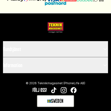
Kundtjänst
Information
©
2026
Teknikmagasinet (PhoneLife AB)
FÖLJ OSS!
TIKTOK
INSTAGRAM
FACEBOOK
SWEDEN
SELECT MARKET