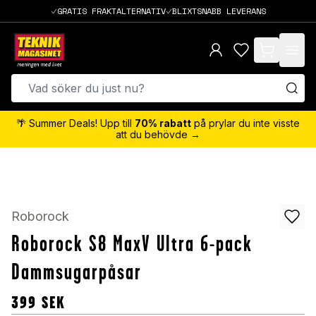
GRATIS FRAKTALTERNATIV
BLIXTSNABB LEVERANS
items in cart,
🌴 Summer Deals! Upp till
70% rabatt
på prylar du inte visste
att du behövde →
Roborock
Roborock S8 MaxV Ultra 6-pack
Dammsugarpåsar
399
SEK