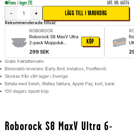
Finns i lager
(9)
ART. NR
:
66576
LÄGG TILL I VARUKORG
-
+
Rekommenderade tillval:
ROBOROCK
R
Roborock S8 MaxV Ultra
Ro
KÖP
2-pack Moppduk
Ul
VibraRise
Da
299
SEK
2
Gratis fraktalternativ
Blixtsnabb leverans (Early Bird, Instabox, PostNord)
Skickas från vårt lager i Sverige
Betala med Swish, Walley faktura, Apple Pay, kort, bank
100 dagars öppet köp
Roborock S8 MaxV Ultra 6-