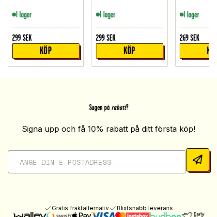
I lager
I lager
I lager
299
SEK
299
SEK
269
SEK
KÖP
KÖP
KÖ
Sugen på
rabatt
?
Signa upp och få 10% rabatt på ditt första köp!
Gratis fraktalternativ
Blixtsnabb leverans