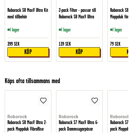
Roborock S8 MaxV Ultra Kit
2-pack Filter - passar till
Roborock S8 Ma
med tillbehör
Roborock S8 MaxV Ultra
Moppduk för hö
I lager
I lager
I lager
399
SEK
139
SEK
79
SEK
KÖP
KÖP
KÖ
Köps ofta tillsammans med
Roborock
Roborock
Roborock
Roborock S8 MaxV Ultra 2-
Roborock S7 MaxV Ultra 6-
Roborock S7 Ma
pack Moppduk VibraRise
pack Dammsugarpåsar
pack Moppduk 