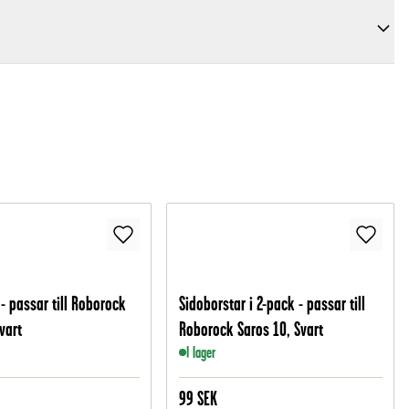
- passar till Roborock
Sidoborstar i 2-pack - passar till
vart
Roborock Saros 10, Svart
I lager
99
SEK