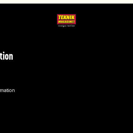
tion
rmation