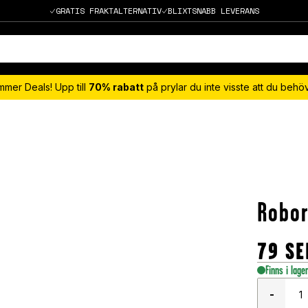
GRATIS FRAKTALTERNATIV
BLIXTSNABB LEVERANS
mmer Deals! Upp till
70% rabatt
på prylar du inte visste att du beh
Robor
79
SE
Finns i lage
-