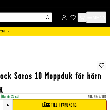
MENY
items in cart, view 
övde →
ock Saros 10 Moppduk för hörn
K
r
(Fler än 20 st)
ART. NR
:
67184
LÄGG TILL I VARUKORG
+