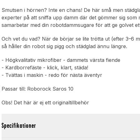
Smutsen i hörnen? Inte en chans! De här små men städgla
experter på att sniffa upp damm där det gömmer sig som me
samarbetar med din robotdammsugare för att ge golvet ett
Och vet du vad? När de börjar se lite trötta ut (efter 3–6
så håller din robot sig pigg och städglad ännu längre.
- Högkvalitativ mikrofiber - dammets värsta fiende
- Kardborrefäste - klick, klart, städa!
- Tvättas i maskin - redo för nästa äventyr
Passar till: Roborock Saros 10
Obs! Det här är ej ett originaltillbehör
Specifikationer