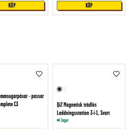
KÖP
KÖP
ammsugarpåsar - passar
Complete C3
Qi2 Magnetisk trådlös
Laddningsstation 3-i-1, Svart
I lager