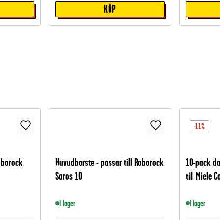
KÖP
-11%
oborock
Huvudborste - passar till Roborock
10-pack d
Saros 10
till Miele 
I lager
I lager