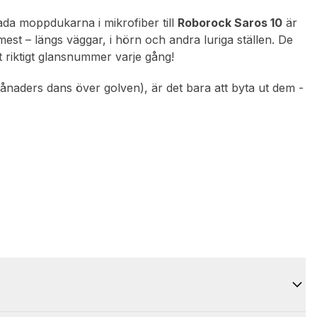
da moppdukarna i mikrofiber till
Roborock Saros 10
är
st – längs väggar, i hörn och andra luriga ställen. De
 riktigt glansnummer varje gång!
 månaders dans över golven), är det bara att byta ut dem -