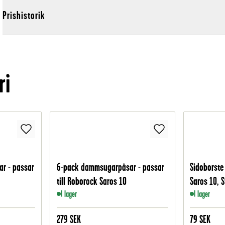
Prishistorik
ri
r - passar
6-pack dammsugarpåsar - passar
Sidoborste 
till Roborock Saros 10
Saros 10, S
I lager
I lager
279
SEK
79
SEK