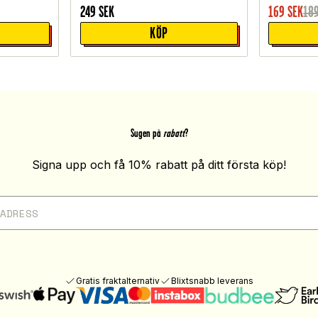
249
SEK
169
SEK
18
KÖP
Sugen på
rabatt
?
Signa upp och få 10% rabatt på ditt första köp!
Gratis fraktalternativ
Blixtsnabb leverans