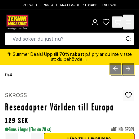
GRATIS FRAKTALTERNATIV
BLIXTSNABB LEVERANS
items in cart,
🌴 Summer Deals! Upp till
70% rabatt
på prylar du inte visste
att du behövde →
PREVIOUS SLID
NEXT S
0
/
4
SKROSS
Reseadapter Världen till Europa
129
SEK
Finns i lager
(Fler än 20 st)
ART. NR
:
52509