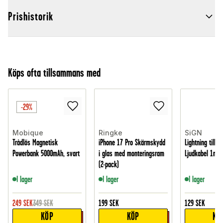
Prishistorik
Köps ofta tillsammans med
-29%
Mobique
Ringke
SiGN
Trådlös Magnetisk
iPhone 17 Pro Skärmskydd
Lightning till 
Powerbank 5000mAh, svart
i glas med monteringsram
Ljudkabel 1m, 
(2-pack)
I lager
I lager
I lager
249
SEK
349
SEK
199
SEK
129
SEK
KÖP
KÖP
KÖ