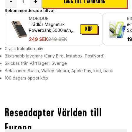
LÄGG TILL I VARUKORG
-
+
Rekommenderade tillval:
MOBIQUE
R
Trådlös Magnetisk
iP
KÖP
Powerbank 5000mAh,
Sk
svart
mo
249
SEK
349
SEK
1
pa
Gratis fraktalternativ
Blixtsnabb leverans (Early Bird, Instabox, PostNord)
Skickas från vårt lager i Sverige
Betala med Swish, Walley faktura, Apple Pay, kort, bank
100 dagars öppet köp
Reseadapter Världen till
Europa