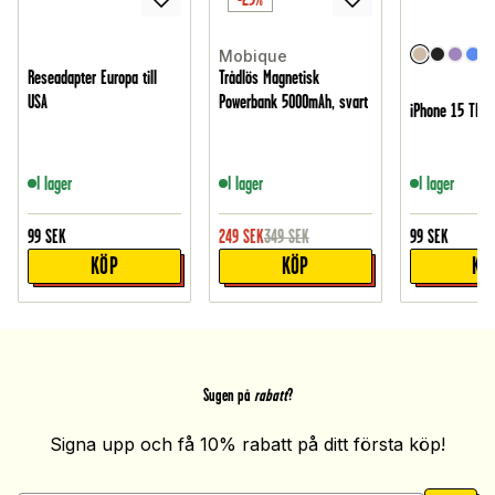
Mobique
Reseadapter Europa till
Trådlös Magnetisk
USA
Powerbank 5000mAh, svart
iPhone 15 TPU-
I lager
I lager
I lager
99
SEK
249
SEK
349
SEK
99
SEK
KÖP
KÖP
KÖ
Sugen på
rabatt
?
Signa upp och få 10% rabatt på ditt första köp!