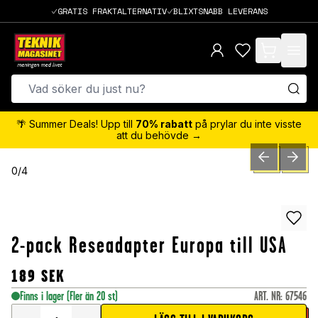
GRATIS FRAKTALTERNATIV
BLIXTSNABB LEVERANS
items in cart,
🌴 Summer Deals! Upp till
70% rabatt
på prylar du inte visste
att du behövde →
PREVIOUS SLID
NEXT S
0
/
4
2-pack Reseadapter Europa till USA
189
SEK
Finns i lager
(Fler än 20 st)
ART. NR
:
67546