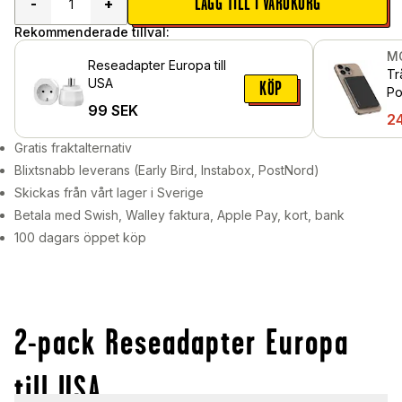
LÄGG TILL I VARUKORG
-
+
Rekommenderade tillval:
M
Reseadapter Europa till
Tr
USA
KÖP
Po
99
SEK
sv
2
Gratis fraktalternativ
Blixtsnabb leverans (Early Bird, Instabox, PostNord)
Skickas från vårt lager i Sverige
Betala med Swish, Walley faktura, Apple Pay, kort, bank
100 dagars öppet köp
2-pack Reseadapter Europa
till USA