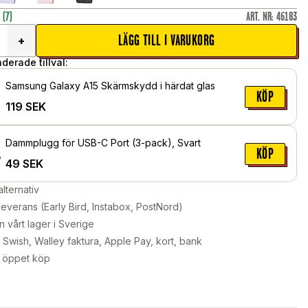
r
(7)
ART. NR
:
46183
LÄGG TILL I VARUKORG
+
erade tillval:
Samsung Galaxy A15 Skärmskydd i härdat glas
KÖP
119
SEK
Dammplugg för USB-C Port (3-pack), Svart
KÖP
49
SEK
alternativ
leverans (Early Bird, Instabox, PostNord)
n vårt lager i Sverige
Swish, Walley faktura, Apple Pay, kort, bank
 öppet köp