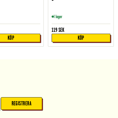
I lager
119
SEK
KÖP
KÖP
REGISTRERA