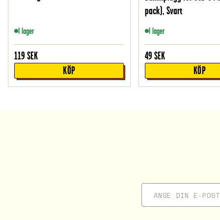
pack), Svart
I lager
I lager
119
SEK
49
SEK
KÖP
KÖP