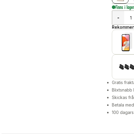
Finns i lage
-
Rekommend
Gratis frakt
Blixtsnabb 
Skickas frå
Betala med 
100 dagars