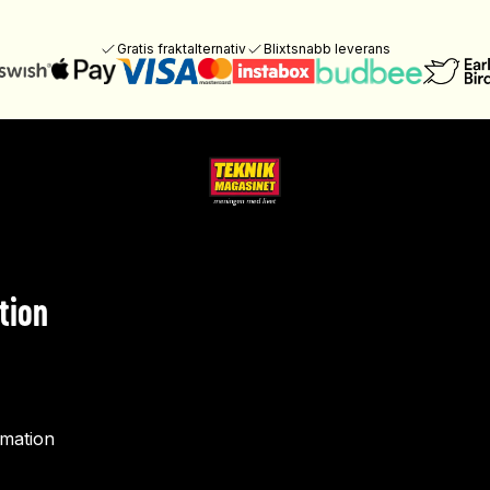
Gratis fraktalternativ
Blixtsnabb leverans
tion
rmation