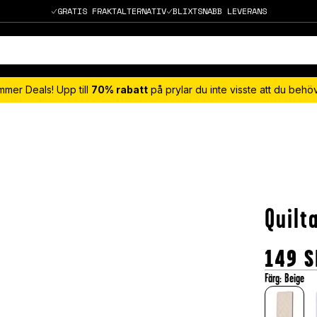
GRATIS FRAKTALTERNATIV
BLIXTSNABB LEVERANS
mmer Deals! Upp till
70% rabatt
på prylar du inte visste att du beh
Quilt
149
S
Färg
:
Beige