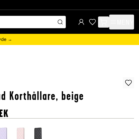
MENY
items in cart, view 
övde →
ad Korthållare, beige
EK