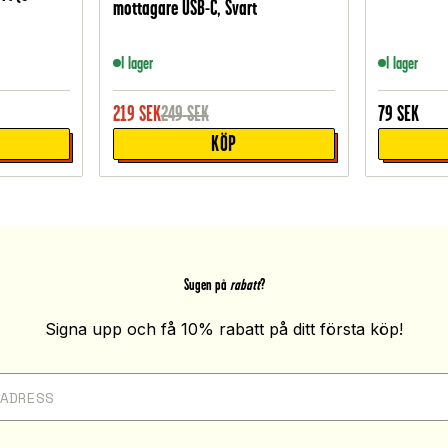
mottagare USB-C, Svart
I lager
I lager
219
SEK
249
SEK
79
SEK
KÖP
Sugen på
rabatt
?
Signa upp och få 10% rabatt på ditt första köp!