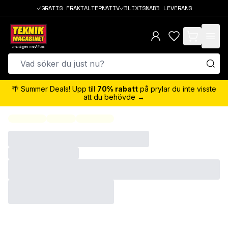
GRATIS FRAKTALTERNATIV
BLIXTSNABB LEVERANS
items in cart,
🌴 Summer Deals! Upp till
70% rabatt
på prylar du inte visste
att du behövde →