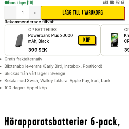
Finns i lager
(10)
ART. NR
:
55167
LÄGG TILL I VARUKORG
-
+
Rekommenderade tillval:
GP BATTERIES
GP
Powerbank Plus 20000
Kn
KÖP
mAh, Black
C
399
SEK
3
Gratis fraktalternativ
Blixtsnabb leverans (Early Bird, Instabox, PostNord)
Skickas från vårt lager i Sverige
Betala med Swish, Walley faktura, Apple Pay, kort, bank
100 dagars öppet köp
Hörapparatsbatterier 6-pack,