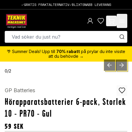
GRATIS FRAKTALTERNATIV
BLIXTSNABB LEVERANS
items in cart,
🌴 Summer Deals! Upp till
70% rabatt
på prylar du inte visste
att du behövde →
PREVIOUS SLID
NEXT S
0
/
2
GP Batteries
Hörapparatsbatterier 6-pack, Storlek
10 - PR70 - Gul
59
SEK