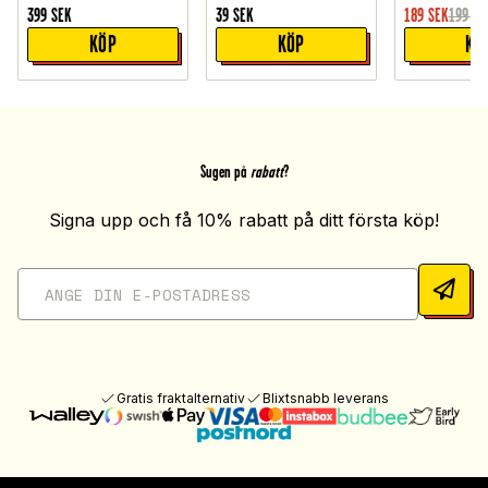
399
SEK
39
SEK
189
SEK
199
SE
KÖP
KÖP
KÖ
Sugen på
rabatt
?
Signa upp och få 10% rabatt på ditt första köp!
Gratis fraktalternativ
Blixtsnabb leverans