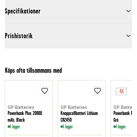
Specifikationer
Prishistorik
Köps ofta tillsammans med
-5%
GP Batteries
GP Batteries
GP Batteri
Powerbank Plus 20000
Knappcellbatteri Lithium
Powerbank Plu
mAh, Black
CR2450
Grå
I lager
I lager
I lager