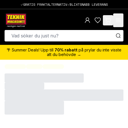
GRATIS FRAKTALTERNATIV
BLIXTSNABB LEVERANS
items in cart,
🌴 Summer Deals! Upp till
70% rabatt
på prylar du inte visste
att du behövde →