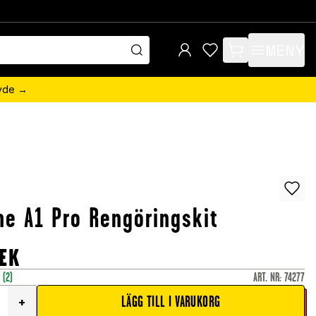
MENY
items in cart, view 
övde →
e A1 Pro Rengöringskit
EK
r
(2)
ART. NR
:
74277
LÄGG TILL I VARUKORG
+