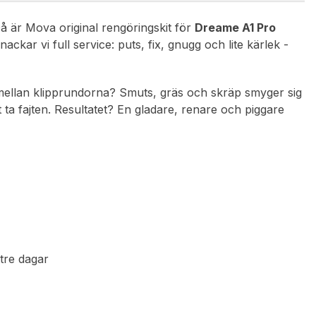
Då är Mova original rengöringskit för
Dreame A1 Pro
kar vi full service: puts, fix, gnugg och lite kärlek -
ng mellan klipprundorna? Smuts, gräs och skräp smyger sig
t ta fajten. Resultatet? En gladare, renare och piggare
ttre dagar