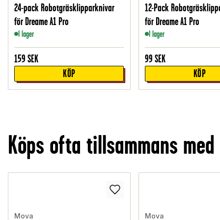
24-pack Robotgräsklipparknivar
12-Pack Robotgräsklipp
för Dreame A1 Pro
för Dreame A1 Pro
I lager
I lager
159
SEK
99
SEK
KÖP
KÖP
Köps ofta tillsammans med
Mova
Mova