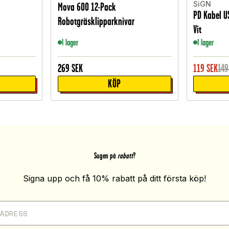
SiGN
Mova 600 12-Pack
PD Kabel US
Robotgräsklipparknivar
Vit
I lager
I lager
269
SEK
119
SEK
149
KÖP
Sugen på
rabatt
?
Signa upp och få 10% rabatt på ditt första köp!