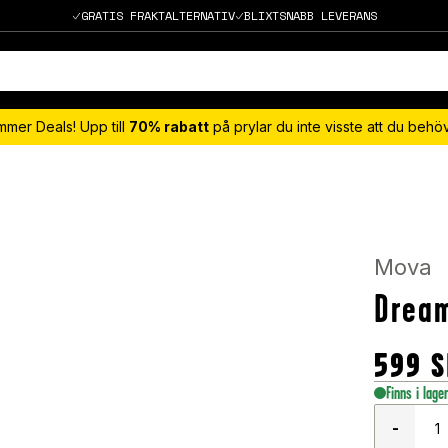
GRATIS FRAKTALTERNATIV
BLIXTSNABB LEVERANS
mmer Deals! Upp till
70% rabatt
på prylar du inte visste att du beh
Mova
Dream
599
S
Finns i lage
-