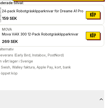
erade tillval:
24-pack Robotgräsklipparknivar för Dreame A1 Pro
KÖP
159
SEK
MOVA
Mova ViAX 300 12-Pack Robotgräsklipparknivar
KÖP
269
SEK
alternativ
leverans (Early Bird, Instabox, PostNord)
n vårt lager i Sverige
Swish, Walley faktura, Apple Pay, kort, bank
 öppet köp