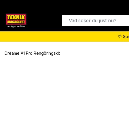
🌴 Su
Dreame A1 Pro Rengöringskit