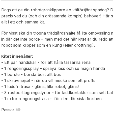
Dags att ge din robotgräsklippare en välförtjänt spadag? 
precis vad du (och din gräsätande kompis) behöver! Här snac
allt i ett och samma kit.
För visst ska din trogna trädgårdshjälte få lite ompyssli
in där det inte borde – men med det här kitet är du redo at
robot som klipper som en kung (eller drottning!).
Kitet innehåller:
- Ett par handskar - för att hålla tassarna rena
- 1 rengöringsspray - spraya loss och se magin hända
- 1 borste - borsta bort allt bus
- 1 skruvmejsel - när du vill mecka som ett proffs
- 1 luddfri trasa - gläns, lilla robot, gläns!
- 3 rostborttagningsdynor - för laddkontakter som sett bä
- 1 extra rengöringstrasa - för den där sista finishen
Passar till: