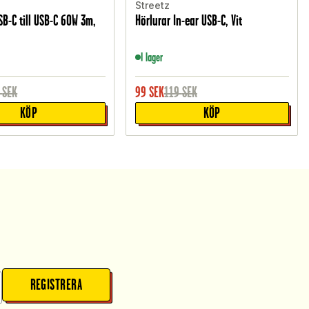
Streetz
B-C till USB-C 60W 3m,
Hörlurar In-ear USB-C, Vit
I lager
SEK
99
SEK
119
SEK
KÖP
KÖP
REGISTRERA