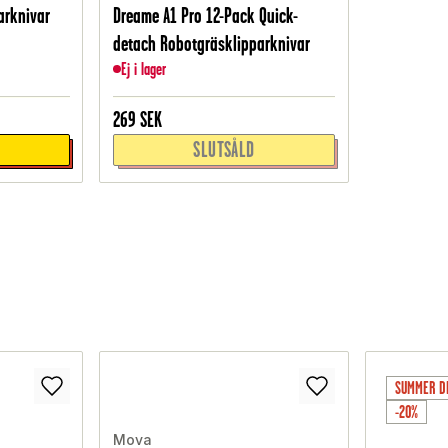
arknivar
Dreame A1 Pro 12-Pack Quick-
detach Robotgräsklipparknivar
Ej i lager
269
SEK
SLUTSÅLD
SUMMER D
-20%
Mova