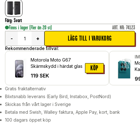
Färg
:
Svart
Finns i lager
(Fler än 20 st)
ART. NR
:
74123
LÄGG TILL I VARUKORG
-
+
Rekommenderade tillval:
I
Motorola Moto G67
Mo
Skärmskydd i härdat glas
KÖP
Ka
119
SEK
Ge
9
Gratis fraktalternativ
Blixtsnabb leverans (Early Bird, Instabox, PostNord)
Skickas från vårt lager i Sverige
Betala med Swish, Walley faktura, Apple Pay, kort, bank
100 dagars öppet köp