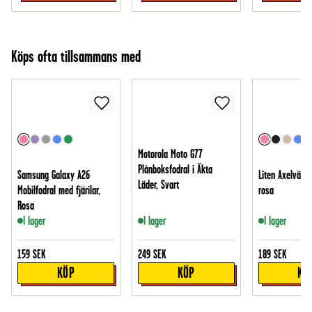
Köps ofta tillsammans med
Motorola Moto G77
Plånboksfodral i Äkta
Samsung Galaxy A26
Liten Axelväska
Läder, Svart
Mobilfodral med fjärilar,
rosa
Rosa
I lager
I lager
I lager
159
SEK
249
SEK
189
SEK
KÖP
KÖP
KÖ