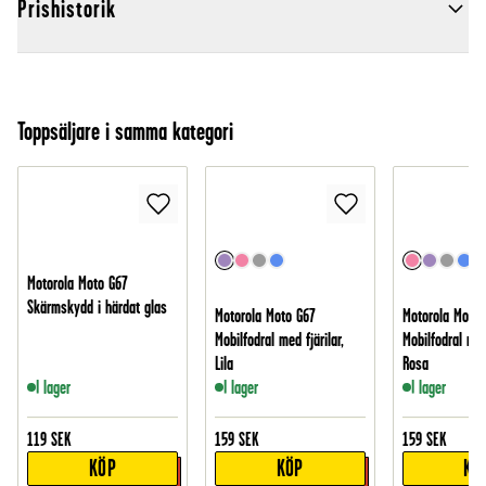
Prishistorik
Toppsäljare i samma kategori
Motorola Moto G67
Skärmskydd i härdat glas
Motorola Moto G67
Motorola Moto 
Mobilfodral med fjärilar,
Mobilfodral med 
Lila
Rosa
I lager
I lager
I lager
119
SEK
159
SEK
159
SEK
KÖP
KÖP
KÖ