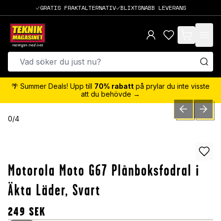
GRATIS FRAKTALTERNATIV
BLIXTSNABB LEVERANS
items in cart,
🌴 Summer Deals! Upp till
70% rabatt
på prylar du inte visste
att du behövde →
PREVIOUS SLID
NEXT S
0
/
4
Motorola Moto G67 Plånboksfodral i
Äkta Läder, Svart
249
SEK