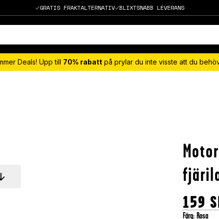
GRATIS FRAKTALTERNATIV
BLIXTSNABB LEVERANS
mmer Deals! Upp till
70% rabatt
på prylar du inte visste att du beh
Motor
fjäril
159
S
Färg
:
Rosa