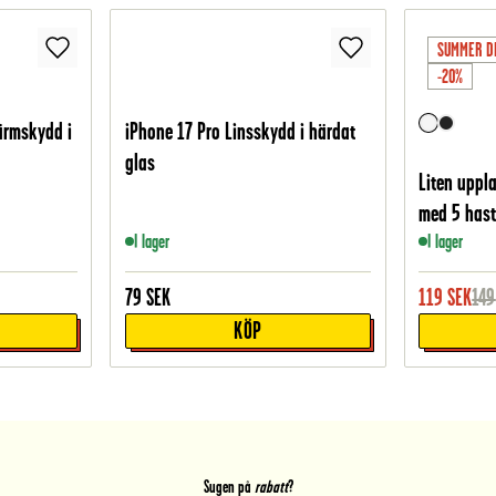
SUMMER D
-20%
ärmskydd i
iPhone 17 Pro Linsskydd i härdat
glas
Liten uppl
med 5 hasti
I lager
I lager
79
SEK
119
SEK
149
KÖP
Sugen på
rabatt
?