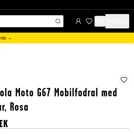
MENY
items in cart, view 
övde →
ola Moto G67 Mobilfodral med
ar, Rosa
EK