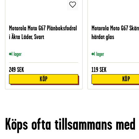
Motorola Moto G67 Plånboksfodral
Motorola Moto G67 Skär
i Äkta Läder, Svart
härdat glas
I lager
I lager
249
SEK
119
SEK
KÖP
KÖP
Köps ofta tillsammans med