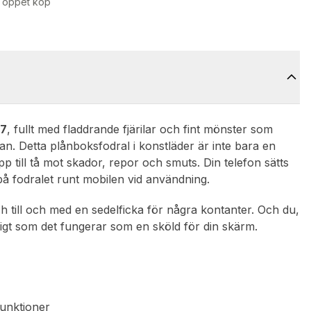
 öppet köp
67
, fullt med fladdrande fjärilar och fint mönster som
skan. Detta plånboksfodral i konstläder är inte bara en
pp till tå mot skador, repor och smuts. Din telefon sätts
 på fodralet runt mobilen vid användning.
ch till och med en sedelficka för några kontanter. Och du,
digt som det fungerar som en sköld för din skärm.
funktioner