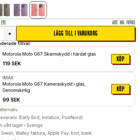
r
(9)
ART. NR
:
74903
LÄGG TILL I VARUKORG
+
erade tillval:
Motorola Moto G67 Skärmskydd i härdat glas
KÖP
119
SEK
IMAK
Motorola Moto G67 Kameraskydd i glas,
KÖP
Genomskinlig
99
SEK
alternativ
leverans (Early Bird, Instabox, PostNord)
n vårt lager i Sverige
Swish, Walley faktura, Apple Pay, kort, bank