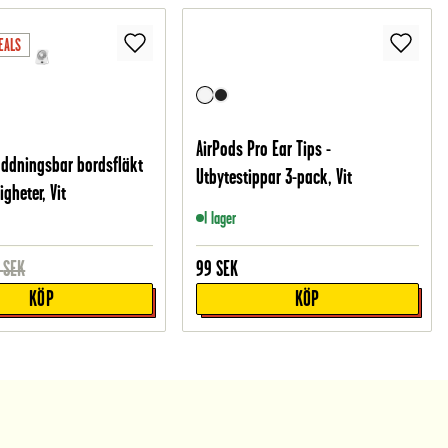
EALS
AirPods Pro Ear Tips -
addningsbar bordsfläkt
Utbytestippar 3-pack, Vit
gheter, Vit
I lager
SEK
99
SEK
KÖP
KÖP