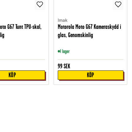
Imak
oto G67 Tunt TPU-skal,
Motorola Moto G67 Kameraskydd i
lig
glas, Genomskinlig
I lager
99
SEK
KÖP
KÖP