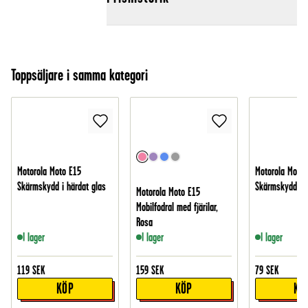
Toppsäljare i samma kategori
Motorola Moto E15
Motorola Moto 
Skärmskydd i härdat glas
Skärmskydd - 
Motorola Moto E15
Mobilfodral med fjärilar,
Rosa
I lager
I lager
I lager
119
SEK
159
SEK
79
SEK
KÖP
KÖP
KÖ