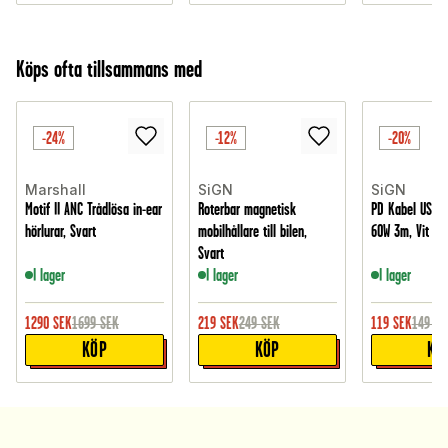
Köps ofta tillsammans med
-24%
-12%
-20%
Marshall
SiGN
SiGN
Motif II ANC Trådlösa in-ear
Roterbar magnetisk
PD Kabel USB-C 
hörlurar, Svart
mobilhållare till bilen,
60W 3m, Vit
Svart
I lager
I lager
I lager
1290
SEK
1699
SEK
219
SEK
249
SEK
119
SEK
149
SE
KÖP
KÖP
KÖ