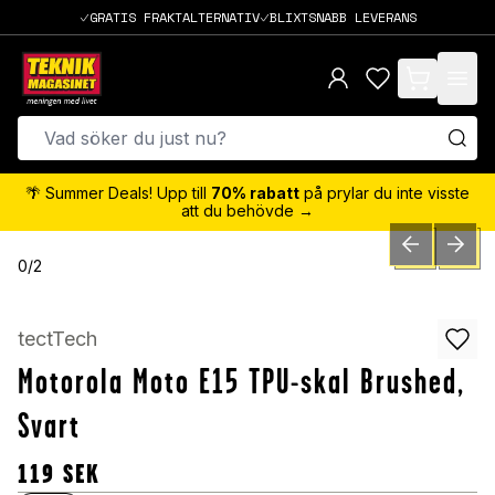
GRATIS FRAKTALTERNATIV
BLIXTSNABB LEVERANS
items in cart,
🌴 Summer Deals! Upp till
70% rabatt
på prylar du inte visste
att du behövde →
PREVIOUS SLID
NEXT S
0
/
2
tectTech
Motorola Moto E15 TPU-skal Brushed,
Svart
119
SEK