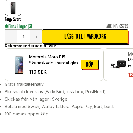
Färg
:
Svart
Finns i lager
(3)
ART. NR
:
65789
LÄGG TILL I VARUKORG
-
+
Rekommenderade tillval:
M
Motorola Moto E15
Mo
Skärmskydd i härdat glas
KÖP
in
119
SEK
1
Gratis fraktalternativ
Blixtsnabb leverans (Early Bird, Instabox, PostNord)
Skickas från vårt lager i Sverige
Betala med Swish, Walley faktura, Apple Pay, kort, bank
100 dagars öppet köp