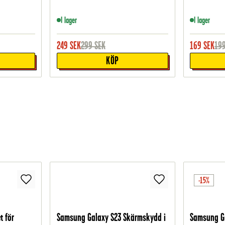
I lager
I lager
249
SEK
299
SEK
169
SEK
19
KÖP
-15%
t för
Samsung Galaxy S23 Skärmskydd i
Samsung Ga