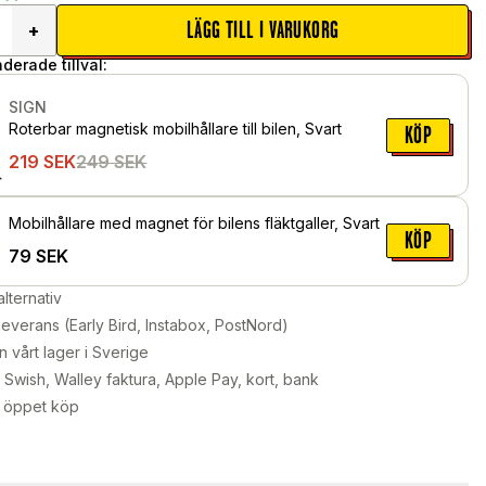
LÄGG TILL I VARUKORG
+
erade tillval:
SIGN
Roterbar magnetisk mobilhållare till bilen, Svart
KÖP
219
SEK
249
SEK
Mobilhållare med magnet för bilens fläktgaller, Svart
KÖP
79
SEK
alternativ
leverans (Early Bird, Instabox, PostNord)
n vårt lager i Sverige
Swish, Walley faktura, Apple Pay, kort, bank
 öppet köp