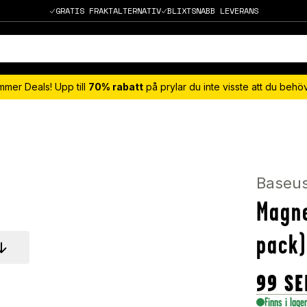
GRATIS FRAKTALTERNATIV
BLIXTSNABB LEVERANS
mmer Deals! Upp till
70% rabatt
på prylar du inte visste att du beh
Baseu
Magne
pack)
99
SE
Finns i lage