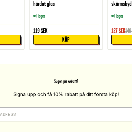
härdat glas
skärmskydd
I lager
I lager
119
SEK
127
SEK
149
KÖP
Sugen på
rabatt
?
Signa upp och få 10% rabatt på ditt första köp!