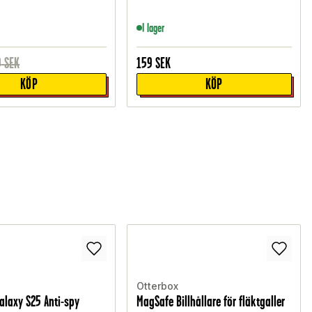
I lager
9
SEK
159
SEK
KÖP
KÖP
Otterbox
laxy S25 Anti-spy
MagSafe Billhållare för fläktgaller