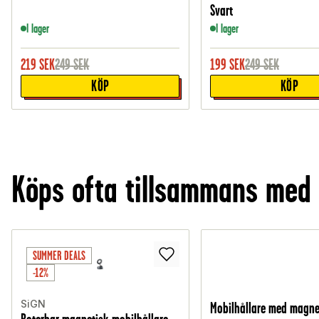
Svart
I lager
I lager
219
SEK
249
SEK
199
SEK
249
SEK
KÖP
KÖP
Köps ofta tillsammans med
SUMMER DEALS
-12%
SiGN
Mobilhållare med magne