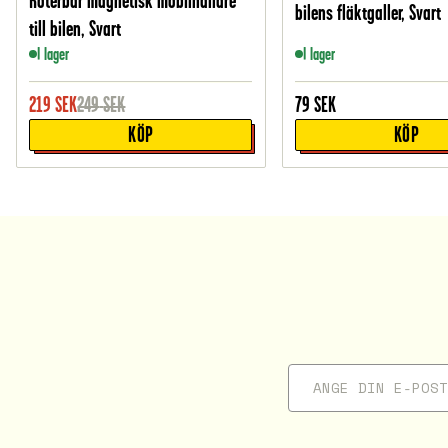
Roterbar magnetisk mobilhållare
bilens fläktgaller, Svart
till bilen, Svart
I lager
I lager
219
SEK
249
SEK
79
SEK
KÖP
KÖP