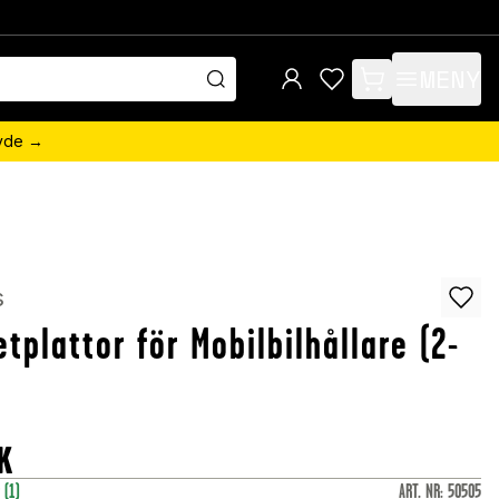
MENY
items in cart, view 
övde →
s
tplattor för Mobilbilhållare (2-
K
r
(1)
ART. NR
:
50505