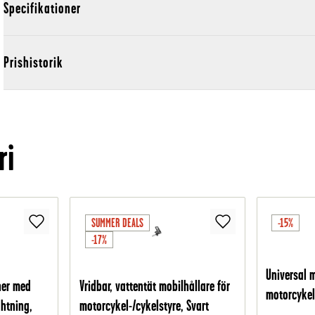
Specifikationer
Prishistorik
ri
SUMMER DEALS
-15%
-17%
Universal m
ner med
Vridbar, vattentät mobilhållare för
motorcykel
htning,
motorcykel-/cykelstyre, Svart