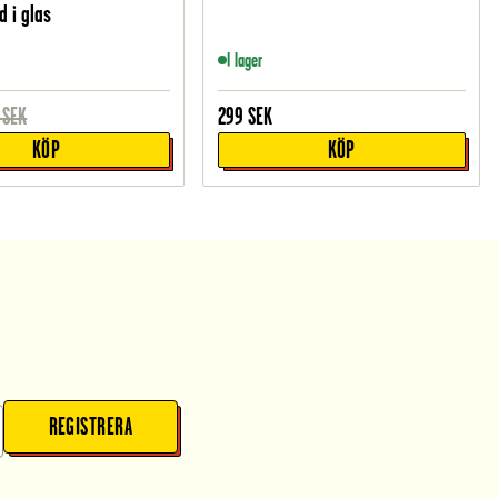
 i glas
I lager
SEK
299
SEK
KÖP
KÖP
REGISTRERA