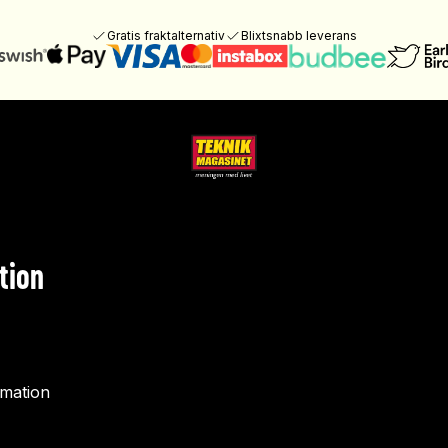
Gratis fraktalternativ
Blixtsnabb leverans
tion
rmation