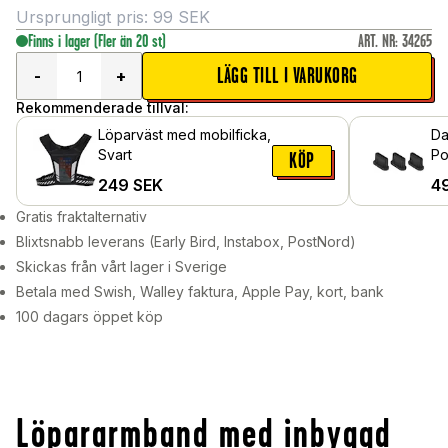
Ursprungligt pris:
99
SEK
Finns i lager
(Fler än 20 st)
ART. NR
:
34265
LÄGG TILL I VARUKORG
-
+
Rekommenderade tillval:
Löparväst med mobilficka,
Da
Svart
Po
KÖP
249
SEK
4
Gratis fraktalternativ
Blixtsnabb leverans (Early Bird, Instabox, PostNord)
Skickas från vårt lager i Sverige
Betala med Swish, Walley faktura, Apple Pay, kort, bank
100 dagars öppet köp
Löpararmband med inbyggd