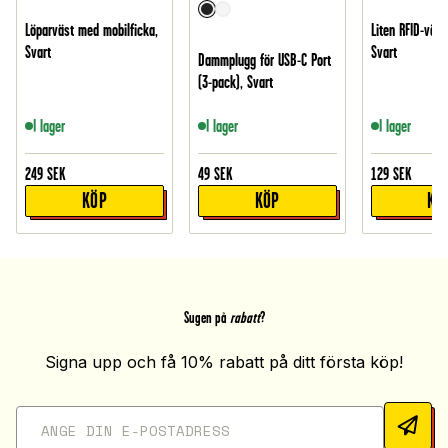
Löparväst med mobilficka,
Liten RFID-väsk
Svart
Svart
Dammplugg för USB-C Port
(3-pack), Svart
I lager
I lager
I lager
249
SEK
49
SEK
129
SEK
KÖP
KÖP
KÖ
Sugen på
rabatt
?
Signa upp och få 10% rabatt på ditt första köp!