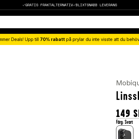
GRATIS FRAKTALTERNATIV
BLIXTSNABB LEVERANS
mmer Deals! Upp till
70% rabatt
på prylar du inte visste att du beh
Mobiq
Linss
149
S
Färg
:
Svart