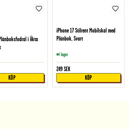
iPhone 17 Stilrent Mobilskal med
Plånbok, Svart
Plånboksfodral i Äkta
t
I lager
249
SEK
KÖP
KÖP