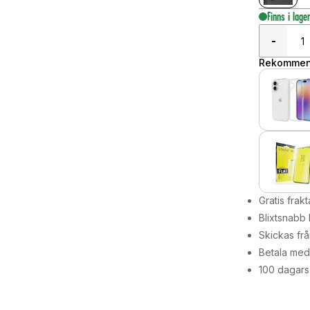
Finns i lage
-
Rekommend
Gratis frakt
Blixtsnabb 
Skickas frå
Betala med 
100 dagars