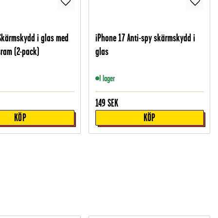
Skärmskydd i glas med
iPhone 17 Anti-spy skärmskydd i
ram (2-pack)
glas
I lager
149
SEK
KÖP
KÖP