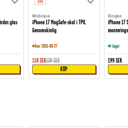
-15%
Mobique
Ringke
ärdat glas
iPhone 17 MagSafe-skal i TPU,
iPhone 17 
Genomskinlig
monterings
Åter 2026-08-27
I lager
118
SEK
139
SEK
199
SEK
KÖP