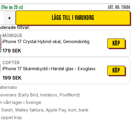
r
(Fler än 20 st)
ART. NR
:
70484
LÄGG TILL I VARUKORG
+
erade tillval:
MOBIQUE
iPhone 17 Crystal Hybrid-skal, Genomskinlig
KÖP
179
SEK
COPTER
iPhone 17 Skärmskydd i Härdat glas - Exoglass
KÖP
199
SEK
alternativ
leverans (Early Bird, Instabox, PostNord)
n vårt lager i Sverige
Swish, Walley faktura, Apple Pay, kort, bank
 öppet köp