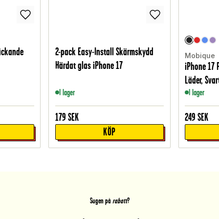
äckande
2-pack Easy-Install Skärmskydd
Mobique
Härdat glas iPhone 17
iPhone 17 
Läder, Svar
I lager
I lager
179
SEK
249
SEK
KÖP
Sugen på
rabatt
?