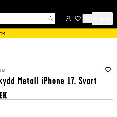
MENY
items in cart, view 
övde →
ue
kydd Metall iPhone 17, Svart
EK