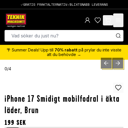
GRATIS FRAKTALTERNATIV
BLIXTSNABB LEVERANS
items in cart,
🌴 Summer Deals! Upp till
70% rabatt
på prylar du inte visste
att du behövde →
PREVIOUS SLID
NEXT S
0
/
4
iPhone 17 Smidigt mobilfodral i äkta
läder, Brun
199
SEK