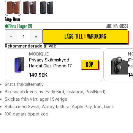
Färg
:
Brun
Finns i lager
(9)
ART. NR
:
68351
LÄGG TILL I VARUKORG
-
+
Rekommenderade tillval:
MOBIQUE
N
Privacy Skärmskydd
iP
KÖP
Härdat Glas iPhone 17
hä
al
149
SEK
1
Gratis fraktalternativ
Blixtsnabb leverans (Early Bird, Instabox, PostNord)
Skickas från vårt lager i Sverige
Betala med Swish, Walley faktura, Apple Pay, kort, bank
100 dagars öppet köp