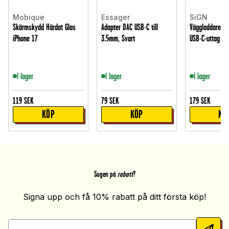
Mobique
Essager
SiGN
Skärmskydd Härdat Glas
Adapter DAC USB-C till
Väggladdare m
iPhone 17
3.5mm, Svart
USB-C-uttag 40W
I lager
I lager
I lager
119
SEK
79
SEK
179
SEK
KÖP
KÖP
KÖ
Sugen på
rabatt
?
Signa upp och få 10% rabatt på ditt första köp!