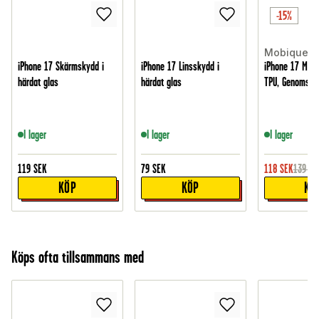
-15%
Mobique
iPhone 17 Skärmskydd i
iPhone 17 Linsskydd i
iPhone 17 MagS
härdat glas
härdat glas
TPU, Genomskin
I lager
I lager
I lager
119
SEK
79
SEK
118
SEK
139
SE
KÖP
KÖP
KÖ
Köps ofta tillsammans med