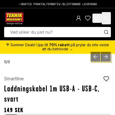
GRATIS FRAKTALTERNATIV
BLIXTSNABB LEVERANS
items in cart,
🌴 Summer Deals! Upp till
70% rabatt
på prylar du inte visste
att du behövde →
PREVIOUS SLID
NEXT S
0
/
3
Smartline
Laddningskabel 1m USB-A - USB-C,
svart
149
SEK