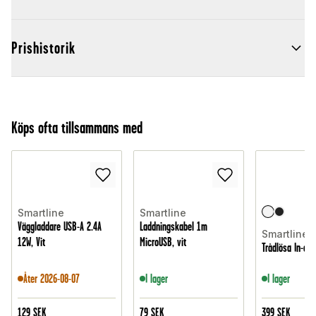
Prishistorik
Köps ofta tillsammans med
Smartline
Smartline
Väggladdare USB-A 2.4A
Laddningskabel 1m
Smartline
12W, Vit
MicroUSB, vit
Trådlösa In-ear 
Åter 2026-08-07
I lager
I lager
129
SEK
79
SEK
399
SEK