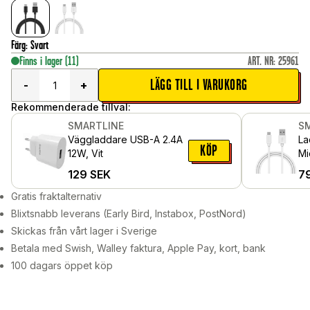
Färg
:
Svart
Finns i lager
(11)
ART. NR
:
25961
LÄGG TILL I VARUKORG
-
+
Rekommenderade tillval:
SMARTLINE
S
Väggladdare USB-A 2.4A
La
KÖP
12W, Vit
Mi
129
SEK
7
Gratis fraktalternativ
Blixtsnabb leverans (Early Bird, Instabox, PostNord)
Skickas från vårt lager i Sverige
Betala med Swish, Walley faktura, Apple Pay, kort, bank
100 dagars öppet köp